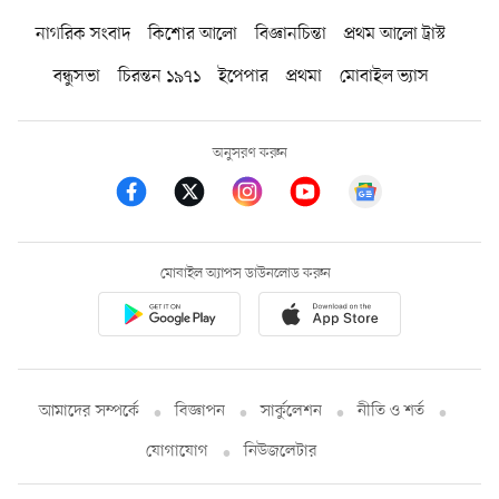
নাগরিক সংবাদ
কিশোর আলো
বিজ্ঞানচিন্তা
প্রথম আলো ট্রাস্ট
বন্ধুসভা
চিরন্তন ১৯৭১
ইপেপার
প্রথমা
মোবাইল ভ্যাস
অনুসরণ করুন
মোবাইল অ্যাপস ডাউনলোড করুন
আমাদের সম্পর্কে
বিজ্ঞাপন
সার্কুলেশন
নীতি ও শর্ত
যোগাযোগ
নিউজলেটার