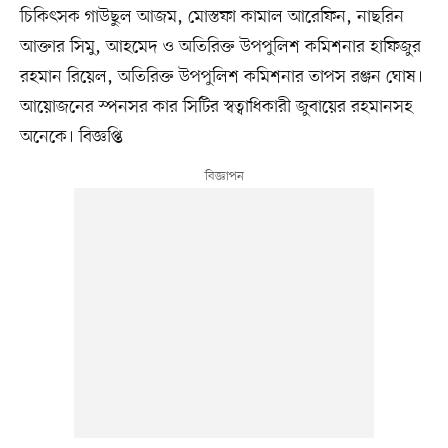
চিকিৎসক গাউছুল আজম, মোস্তফা কামাল আরেফিন, নাছরিন
আক্তার সিমু, আহমেদ ও অতিরিক্ত উপপুলিশ কমিশনার হাফিজুর
রহমান রিয়েল, অতিরিক্ত উপপুলিশ কমিশনার তাপস রঞ্জন ঘোষ।
আয়োজনের স্পনসর কার সিটির স্বত্বাধিকারী জুবায়ের রহমানসহ
অনেকে। বিজ্ঞপ্তি