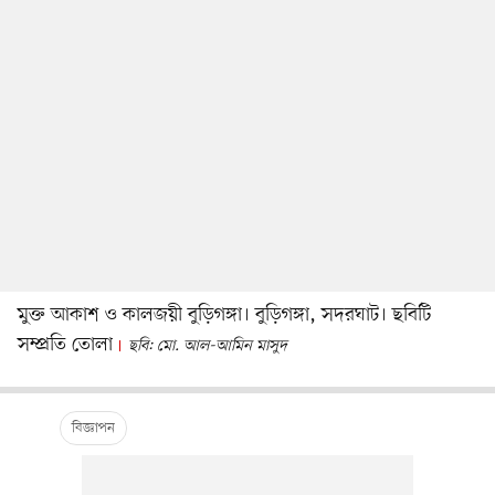
মুক্ত আকাশ ও কালজয়ী বুড়িগঙ্গা। বুড়িগঙ্গা, সদরঘাট। ছবিটি
সম্প্রতি তোলা
ছবি: মো. আল-আমিন মাসুদ