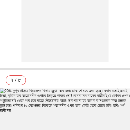
৭ / ৮