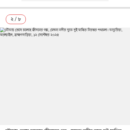
২ / ৮