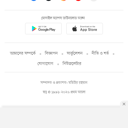
মোবাইল অ্যাপস ডাউনলোড করুন
আমাদের সম্পর্কে
বিজ্ঞাপন
সার্কুলেশন
নীতি ও শর্ত
যোগাযোগ
নিউজলেটার
সম্পাদক ও প্রকাশক: মতিউর রহমান
স্বত্ব © ১৯৯৮-২০২৬ প্রথম আলো
By using this site, you agree to our
Privacy Policy
.
OK