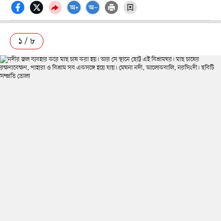
১ / ৮