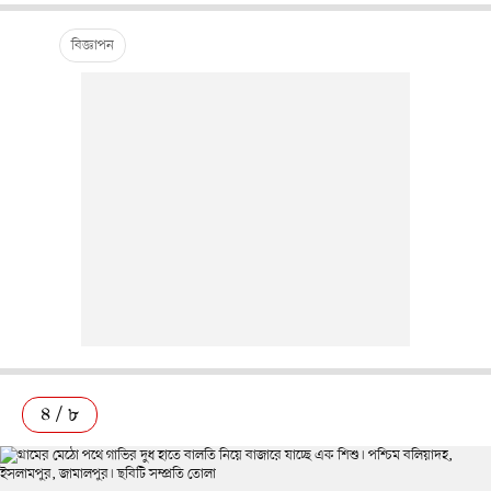
৪ / ৮