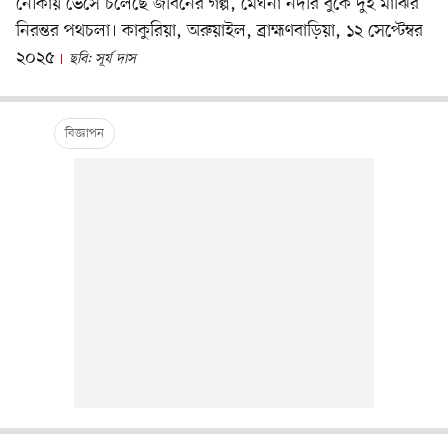
নৌকায় ভেসে চলেছে জীবনের গল্প, মেঘনা নদীর বুকে দুই মাঝির
নিরন্তর পথচলা। কাকুরিয়া, অরুয়াইল, ব্রাহ্মণবাড়িয়া, ১২ সেপ্টেম্বর
২০২৫
ছবি: সূর্য দাস