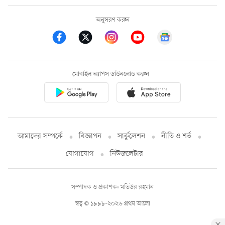
অনুসরণ করুন
মোবাইল অ্যাপস ডাউনলোড করুন
আমাদের সম্পর্কে
বিজ্ঞাপন
সার্কুলেশন
নীতি ও শর্ত
যোগাযোগ
নিউজলেটার
সম্পাদক ও প্রকাশক: মতিউর রহমান
স্বত্ব © ১৯৯৮-২০২৬ প্রথম আলো