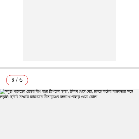
৪ / ৬