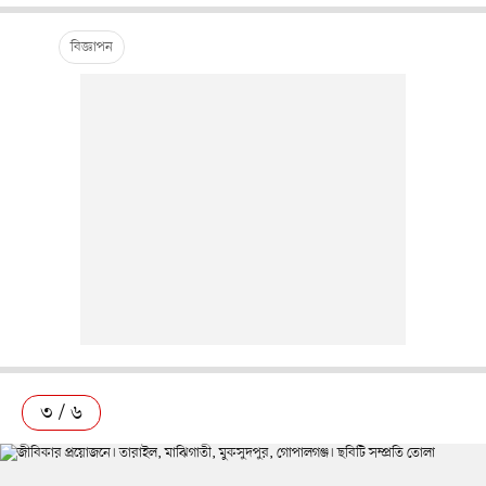
৩ / ৬