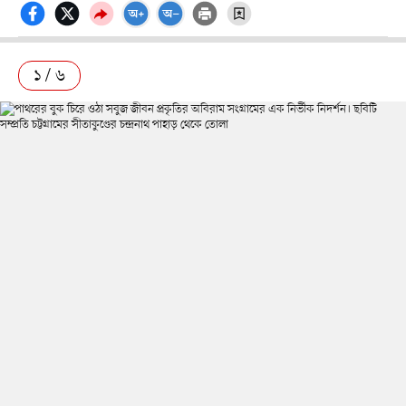
১ / ৬