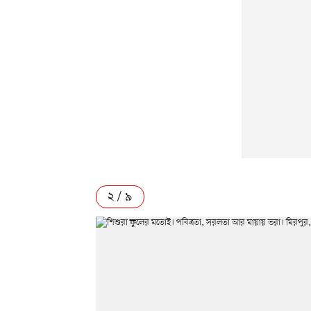
২ / ৯