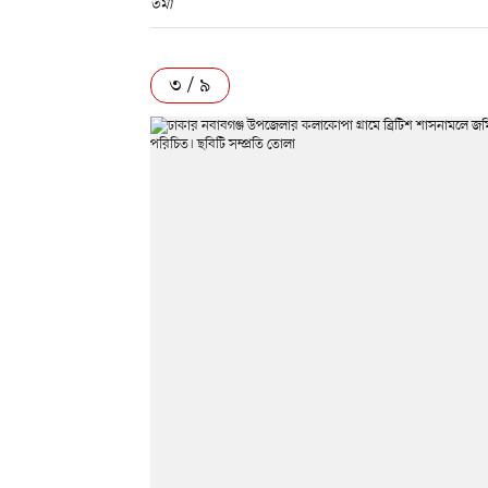
তমা
৩ / ৯