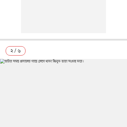
২ / ৬