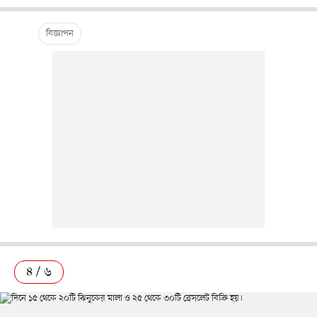
৪ / ৬