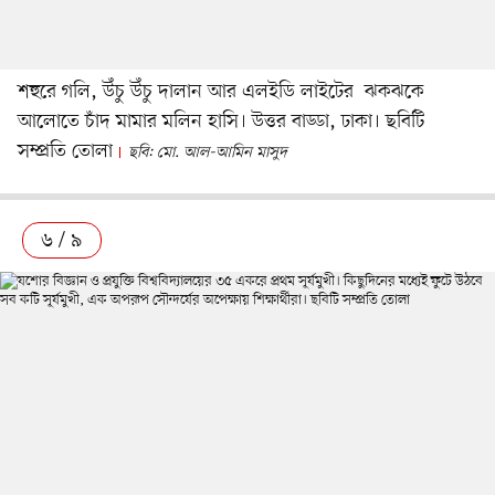
শহুরে গলি, উঁচু উঁচু দালান আর এলইডি লাইটের ঝকঝকে
আলোতে চাঁদ মামার মলিন হাসি। উত্তর বাড্ডা, ঢাকা। ছবিটি
সম্প্রতি তোলা
ছবি: মো. আল-আমিন মাসুদ
৬ / ৯