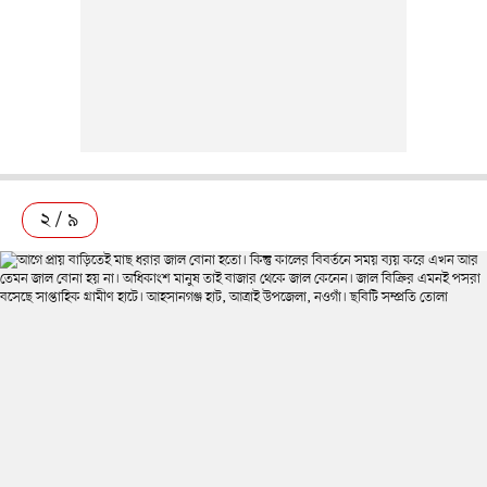
২ / ৯