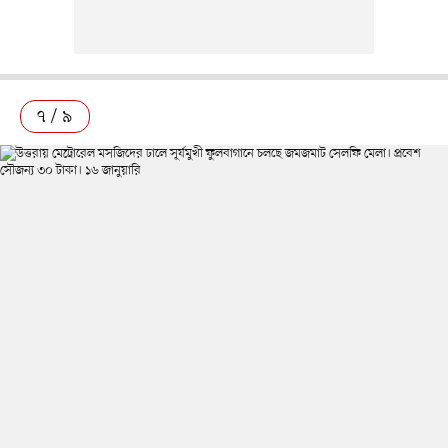
৭ / ৯