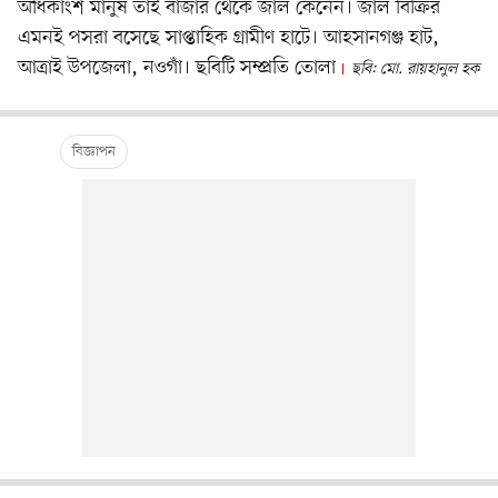
অধিকাংশ মানুষ তাই বাজার থেকে জাল কেনেন। জাল বিক্রির
এমনই পসরা বসেছে সাপ্তাহিক গ্রামীণ হাটে। আহসানগঞ্জ হাট,
আত্রাই উপজেলা, নওগাঁ। ছবিটি সম্প্রতি তোলা
ছবি: মো. রায়হানুল হক