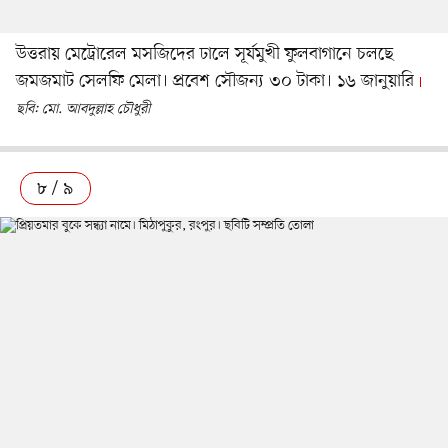
উত্তরায় মেট্রোরেল মসজিদের ঢালে সূর্যমুখী ফুলবাগানে চলছে
জমজমাট সেলফি মেলা। প্রবেশ সৌজন্য ৩০ টাকা। ১৬ জানুয়ারি
ছবি: মো. আবদুল্লাহ চৌধুরী
৮ / ৯