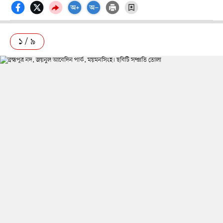
১ / ৯