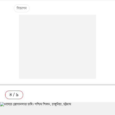
৪ / ৯