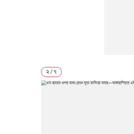
২ / ৭