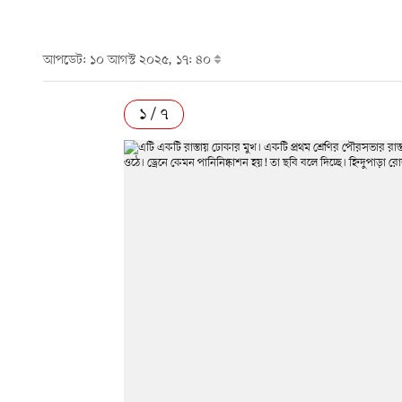
আপডেট: ১০ আগস্ট ২০২৫, ১৭: ৪০
১ / ৭