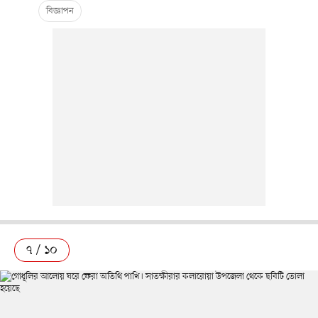
৭ / ১০