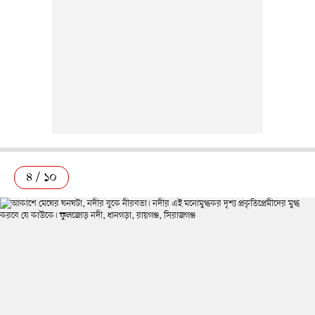
৪ / ১০