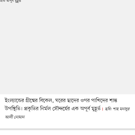
ইংল্যান্ডের গ্রীষ্মের বিকেল, ঘরের ছাদের ওপর পাখিদের শান্ত
উপস্থিতি। প্রকৃতির নির্মল সৌন্দর্যের এক অপূর্ব মুহূর্ত
ছবি: শাহ মনসুর
আলী নোমান