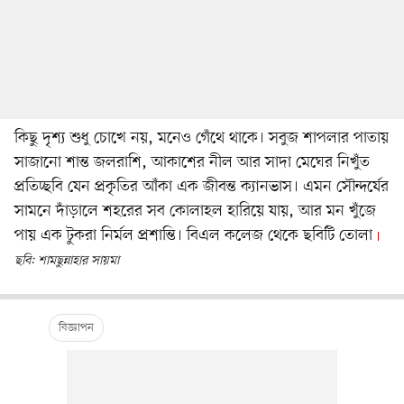
কিছু দৃশ্য শুধু চোখে নয়, মনেও গেঁথে থাকে। সবুজ শাপলার পাতায়
সাজানো শান্ত জলরাশি, আকাশের নীল আর সাদা মেঘের নিখুঁত
প্রতিচ্ছবি যেন প্রকৃতির আঁকা এক জীবন্ত ক্যানভাস। এমন সৌন্দর্যের
সামনে দাঁড়ালে শহরের সব কোলাহল হারিয়ে যায়, আর মন খুঁজে
পায় এক টুকরা নির্মল প্রশান্তি। বিএল কলেজ থেকে ছবিটি তোলা
ছবি: শামছুন্নাহার সায়মা