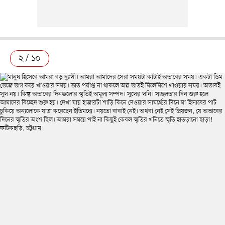
২ / ১০