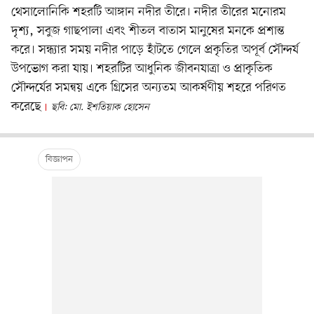
থেসালোনিকি শহরটি আঙ্গান নদীর তীরে। নদীর তীরের মনোরম
দৃশ্য, সবুজ গাছপালা এবং শীতল বাতাস মানুষের মনকে প্রশান্ত
করে। সন্ধ্যার সময় নদীর পাড়ে হাঁটতে গেলে প্রকৃতির অপূর্ব সৌন্দর্য
উপভোগ করা যায়। শহরটির আধুনিক জীবনযাত্রা ও প্রাকৃতিক
সৌন্দর্যের সমন্বয় একে গ্রিসের অন্যতম আকর্ষণীয় শহরে পরিণত
করেছে
ছবি: মো. ইশতিয়াক হোসেন