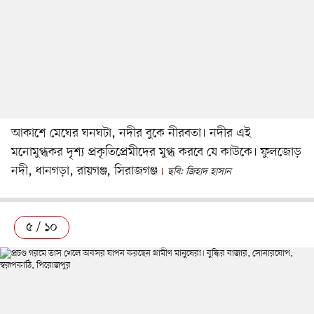
আকাশে মেঘের ঘনঘটা, নদীর বুকে নীরবতা। নদীর এই
মনোমুগ্ধকর দৃশ্য প্রকৃতিপ্রেমীদের মুগ্ধ করবে যে কাউকে। ফুলজোড়
নদী, ধানগড়া, রায়গঞ্জ, সিরাজগঞ্জ
ছবি: জিহাদ হাসান
৫ / ১০