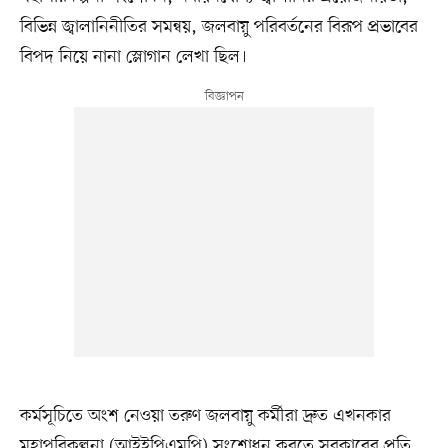
বিভিন্ন জ্বালানিনীতির সমন্বয়, জলবায়ু পরিবর্তনের বিরূপ প্রভাবের
বিপদ নিয়ে নানা স্লোগান লেখা ছিল।
কর্মসূচিতে অংশ নেওয়া তরুণ জলবায়ু কর্মীরা দ্রুত এখনকার
মহাপরিকল্পনা (আইইপিএমপি) সংশোধন করতে সরকারের প্রতি