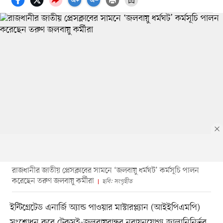
রাজধানীর জাতীয় প্রেসক্লাবের সামনে ‘জলবায়ু ধর্মঘট’ কর্মসূচি পালন
করেছেন তরুণ জলবায়ু কর্মীরা
ছবি: সংগৃহীত
ইন্টিগ্রেটেড এনার্জি অ্যান্ড পাওয়ার মাস্টারপ্ল্যান (আইইপিএমপি)
সংশোধন করে টেকসই-জলবায়ুবান্ধব নবায়নযোগ্য জ্বালানিনির্ভর