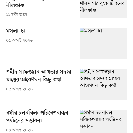
নীলকাব্য
১১ ঘণ্টা আগে
মসলা–চা
০৫ আগস্ট ২০২৬
শহীদ সাফওয়ান আখতার সদ্যর
মায়ের আবেগঘন কিছু কথা
০৫ আগস্ট ২০২৬
বর্ষার চলনবিল: পরিবেশবান্ধব
পর্যটনের সম্ভাবনা
০৪ আগস্ট ২০২৬