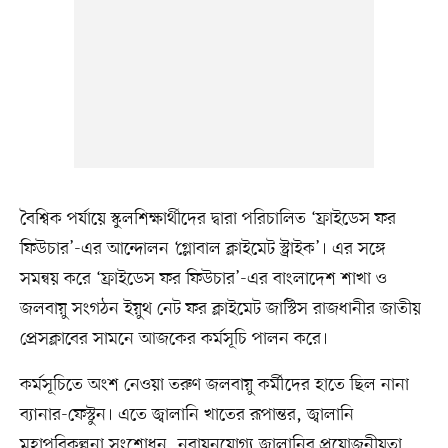
বৈশ্বিক পর্যায়ে স্কুলশিক্ষার্থীদের দ্বারা পরিচালিত ‘ফ্রাইডেস ফর
ফিউচার’-এর আন্দোলন ‘গ্লোবাল ক্লাইমেট স্ট্রাইক’। এর সঙ্গে
সমন্বয় করে ‘ফ্রাইডেস ফর ফিউচার’-এর বাংলাদেশ শাখা ও
জলবায়ু সংগঠন ইয়ুথ নেট ফর ক্লাইমেট জাস্টিস রাজধানীর জাতীয়
প্রেসক্লাবের সামনে আজকের কর্মসূচি পালন করে।
কর্মসূচিতে অংশ নেওয়া তরুণ জলবায়ু কর্মীদের হাতে ছিল নানা
ব্যানার-ফেস্টুন। এতে জ্বালানি খাতের রূপান্তর, জ্বালানি
মহাপরিকল্পনা সংশোধন, নবায়নযোগ্য জ্বালানির প্রয়োজনীয়তা,