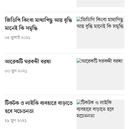
জিডিপি কিংবা মাথাপিছু আয় বৃদ্ধি
মানেই কি সমৃদ্ধি
০৫ জুলাই ২০২১
আরেকটি ঘরবন্দী বরষা
৩০ জুন ২০২১
টিকটক ও লাইকি ব্যবহারে বাড়াতে
হবে সচেতনতা
২৯ জুন ২০২১