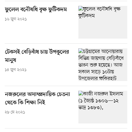
ফুলেল বনৌষধি বৃক্ষ ফুটিকদম
১৬ জুন ২০২১
টেকসই বেড়িবাঁধ চায় উপকূলের
মানুষ
১৪ জুন ২০২১
নজরুলের অসাম্প্রদায়িক চেতনা
থেকে কি শিক্ষা নিই
২৮ মে ২০২১