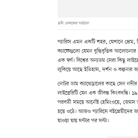
ছবি: লেখকের পাঠানো
প্যারিস এমন একটি শহর, যেখানে প্রেম, শ
ক্যাফেগুলো যেমন বুদ্ধিবৃত্তিক আলোচনার ক
এক স্বর্গ। বিশ্বের অন্যতম সেরা কিছু লা
লুকিয়ে আছে ইতিহাস, দর্শন ও কল্পনার 
নোটর ডাম ক্যাথেড্রালের কাছে সেন নদীর ত
লাইব্রেরিটি যেন এক জীবন্ত কিংবদন্তি। ১
পরবর্তী সময়ে আর্নেস্ট হেমিংওয়ে, জেম
হয়ে ওঠে। আজও প্যারিসে বইপ্রেমীদের জন
যাওয়া যায় ঘণ্টার পর ঘণ্টা।