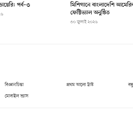
ায়েরি: পর্ব–৩
মিশিগানে বাংলাদেশি আমেরি
ফেস্টিভ্যাল অনুষ্ঠিত
২৬
৩০ জুলাই ২০২৬
বিজ্ঞানচিন্তা
প্রথম আলো ট্রাস্ট
বন্
মোবাইল ভ্যাস