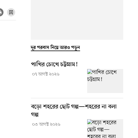
দূর পরবাস নিয়ে আরও পড়ুন
পাখির চোখে চট্টগ্রাম!
০৭ আগস্ট ২০২৬
বড়ো শহরের ছোট গল্প—শহরের না বলা
গল্প
০৩ আগস্ট ২০২৬