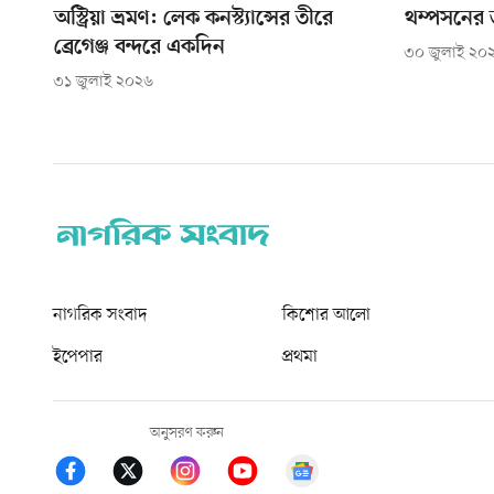
অস্ট্রিয়া ভ্রমণ: লেক কনস্ট্যান্সের তীরে
থম্পসনের ড
ব্রেগেঞ্জ বন্দরে একদিন
৩০ জুলাই ২০
৩১ জুলাই ২০২৬
নাগরিক সংবাদ
কিশোর আলো
ইপেপার
প্রথমা
অনুসরণ করুন