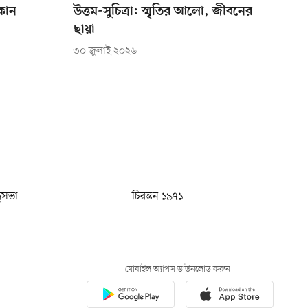
কান
উত্তম-সুচিত্রা: স্মৃতির আলো, জীবনের
ছায়া
৩০ জুলাই ২০২৬
ধুসভা
চিরন্তন ১৯৭১
মোবাইল অ্যাপস ডাউনলোড করুন