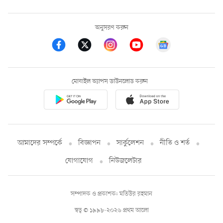
অনুসরণ করুন
মোবাইল অ্যাপস ডাউনলোড করুন
আমাদের সম্পর্কে
বিজ্ঞাপন
সার্কুলেশন
নীতি ও শর্ত
যোগাযোগ
নিউজলেটার
সম্পাদক ও প্রকাশক: মতিউর রহমান
স্বত্ব © ১৯৯৮-২০২৬ প্রথম আলো