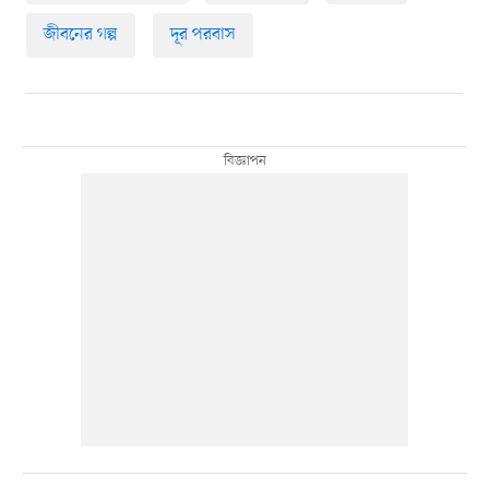
জীবনের গল্প
দূর পরবাস