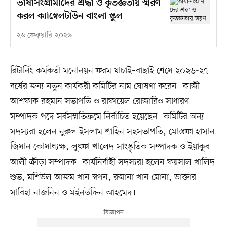
ভাষাসংগ্রামীদের শ্রদ্ধা ও কৃতজ্ঞতায় স্মরণ
করল ক্যাম্বেলটাউন বাংলা স্কুল
২৬ ফেব্রুয়ারি ২০২৬
রিটার্নিং কর্মকর্তা মনোনয়ন ফরম যাচাই–বাছাই শেষে ২০২৬-২৭
বর্ষের জন্য নতুন কার্যকরী কমিটির নাম ঘোষণা করেন। কাজী
আশফাক রহমান সভাপতি ও রাফায়েল রোজারিও সাধারণ
সম্পাদক পদে সর্বসম্মতিক্রমে নির্বাচিত হয়েছেন। কমিটির অন্য
সদস্যরা হলেন নুরুল ইসলাম শাহিন সহসভাপতি, মোস্তফা হাসান
জিষান কোষাধ্যক্ষ, লুৎফা খালেদ সাংস্কৃতিক সম্পাদক ও ইয়াকুব
আলী ক্রীড়া সম্পাদক। কার্যনির্বাহী সদস্যরা হলেন ফয়সাল খালিদ
শুভ, মশিউল আজম খান স্বপন, রুমানা খান মোনা, ডাক্তার
সাবিহা নাজনিন ও মইনউদ্দিন আহমেদ।