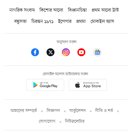
নাগরিক সংবাদ
কিশোর আলো
বিজ্ঞানচিন্তা
প্রথম আলো ট্রাস্ট
বন্ধুসভা
চিরন্তন ১৯৭১
ইপেপার
প্রথমা
মোবাইল ভ্যাস
অনুসরণ করুন
মোবাইল অ্যাপস ডাউনলোড করুন
আমাদের সম্পর্কে
বিজ্ঞাপন
সার্কুলেশন
নীতি ও শর্ত
যোগাযোগ
নিউজলেটার