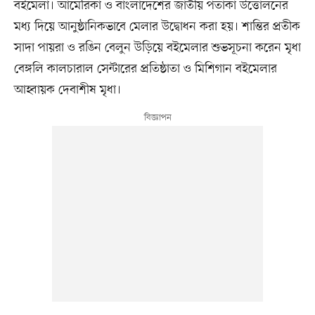
বইমেলা। আমেরিকা ও বাংলাদেশের জাতীয় পতাকা উত্তোলনের
মধ্য দিয়ে আনুষ্ঠানিকভাবে মেলার উদ্বোধন করা হয়। শান্তির প্রতীক
সাদা পায়রা ও রঙিন বেলুন উড়িয়ে বইমেলার শুভসূচনা করেন মৃধা
বেঙ্গলি কালচারাল সেন্টারের প্রতিষ্ঠাতা ও মিশিগান বইমেলার
আহ্বায়ক দেবাশীষ মৃধা।