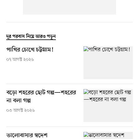
দূর পরবাস নিয়ে আরও পড়ুন
পাখির চোখে চট্টগ্রাম!
০৭ আগস্ট ২০২৬
বড়ো শহরের ছোট গল্প—শহরের
না বলা গল্প
০৩ আগস্ট ২০২৬
ভালোবাসার স্বদেশ