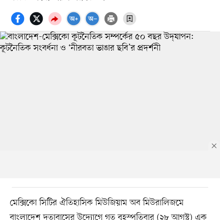
মেক্সিকো সিটির ঐতিহাসিক মিউজিয়াম অব মিউরালিজমে
বাংলাদেশ দূতাবাসের উদ্যোগে গত বৃহস্পতিবার (২৮ আগস্ট) এক