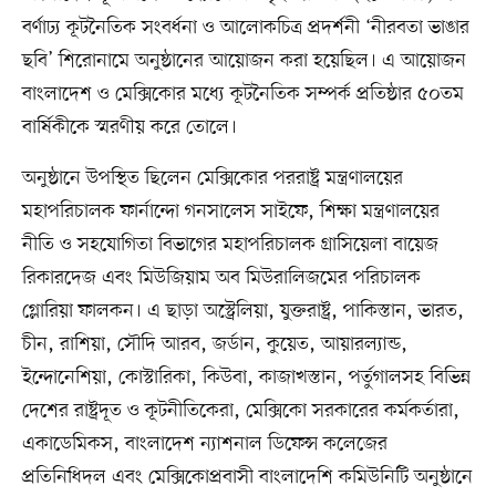
বর্ণাঢ্য কূটনৈতিক সংবর্ধনা ও আলোকচিত্র প্রদর্শনী ‘নীরবতা ভাঙার
ছবি’ শিরোনামে অনুষ্ঠানের আয়োজন করা হয়েছিল। এ আয়োজন
বাংলাদেশ ও মেক্সিকোর মধ্যে কূটনৈতিক সম্পর্ক প্রতিষ্ঠার ৫০তম
বার্ষিকীকে স্মরণীয় করে তোলে।
অনুষ্ঠানে উপস্থিত ছিলেন মেক্সিকোর পররাষ্ট্র মন্ত্রণালয়ের
মহাপরিচালক ফার্নান্দো গনসালেস সাইফে, শিক্ষা মন্ত্রণালয়ের
নীতি ও সহযোগিতা বিভাগের মহাপরিচালক গ্রাসিয়েলা বায়েজ
রিকারদেজ এবং মিউজিয়াম অব মিউরালিজমের পরিচালক
গ্লোরিয়া ফালকন। এ ছাড়া অস্ট্রেলিয়া, যুক্তরাষ্ট্র, পাকিস্তান, ভারত,
চীন, রাশিয়া, সৌদি আরব, জর্ডান, কুয়েত, আয়ারল্যান্ড,
ইন্দোনেশিয়া, কোস্টারিকা, কিউবা, কাজাখস্তান, পর্তুগালসহ বিভিন্ন
দেশের রাষ্ট্রদূত ও কূটনীতিকেরা, মেক্সিকো সরকারের কর্মকর্তারা,
একাডেমিকস, বাংলাদেশ ন্যাশনাল ডিফেন্স কলেজের
প্রতিনিধিদল এবং মেক্সিকোপ্রবাসী বাংলাদেশি কমিউনিটি অনুষ্ঠানে