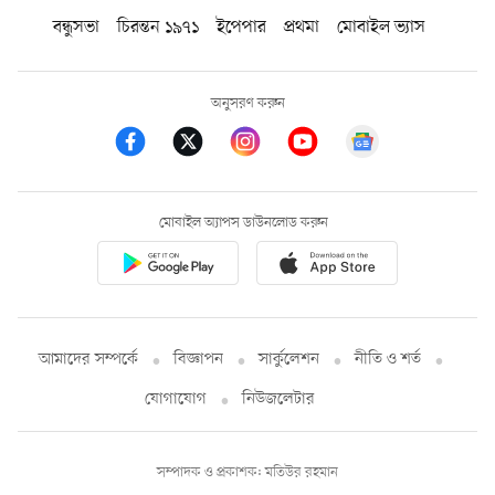
বন্ধুসভা
চিরন্তন ১৯৭১
ইপেপার
প্রথমা
মোবাইল ভ্যাস
অনুসরণ করুন
মোবাইল অ্যাপস ডাউনলোড করুন
আমাদের সম্পর্কে
বিজ্ঞাপন
সার্কুলেশন
নীতি ও শর্ত
যোগাযোগ
নিউজলেটার
সম্পাদক ও প্রকাশক: মতিউর রহমান