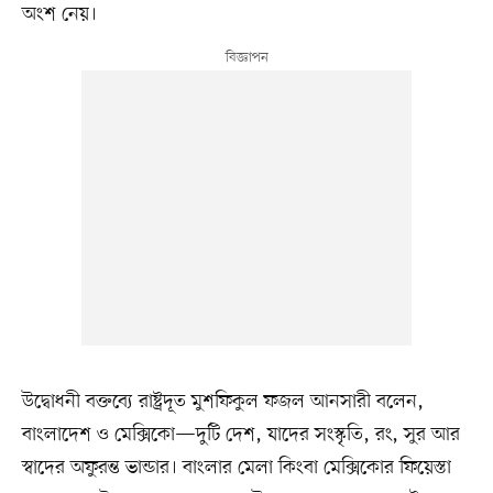
অংশ নেয়।
উদ্বোধনী বক্তব্যে রাষ্ট্রদূত মুশফিকুল ফজল আনসারী বলেন,
বাংলাদেশ ও মেক্সিকো—দুটি দেশ, যাদের সংস্কৃতি, রং, সুর আর
স্বাদের অফুরন্ত ভান্ডার। বাংলার মেলা কিংবা মেক্সিকোর ফিয়েস্তা