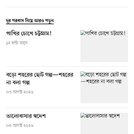
দূর পরবাস নিয়ে আরও পড়ুন
পাখির চোখে চট্টগ্রাম!
১২ ঘণ্টা আগে
বড়ো শহরের ছোট গল্প—শহরের
না বলা গল্প
০৩ আগস্ট ২০২৬
ভালোবাসার স্বদেশ
০৩ আগস্ট ২০২৬