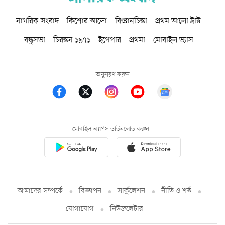
নাগরিক সংবাদ
কিশোর আলো
বিজ্ঞানচিন্তা
প্রথম আলো ট্রাস্ট
বন্ধুসভা
চিরন্তন ১৯৭১
ইপেপার
প্রথমা
মোবাইল ভ্যাস
অনুসরণ করুন
মোবাইল অ্যাপস ডাউনলোড করুন
আমাদের সম্পর্কে
বিজ্ঞাপন
সার্কুলেশন
নীতি ও শর্ত
যোগাযোগ
নিউজলেটার