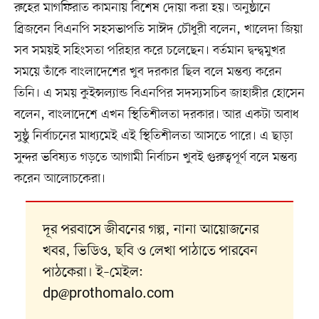
রুহের মাগফিরাত কামনায় বিশেষ দোয়া করা হয়। অনুষ্ঠানে
ব্রিজবেন বিএনপি সহসভাপতি সাঈদ চৌধুরী বলেন, খালেদা জিয়া
সব সময়ই সহিংসতা পরিহার করে চলেছেন। বর্তমান দ্বন্দ্বমুখর
সময়ে তাঁকে বাংলাদেশের খুব দরকার ছিল বলে মন্তব্য করেন
তিনি। এ সময় কুইন্সল্যান্ড বিএনপির সদস্যসচিব জাহাঙ্গীর হোসেন
বলেন, বাংলাদেশে এখন স্থিতিশীলতা দরকার। আর একটা অবাধ
সুষ্ঠু নির্বাচনের মাধ্যমেই এই স্থিতিশীলতা আসতে পারে। এ ছাড়া
সুন্দর ভবিষ্যত গড়তে আগামী নির্বাচন খুবই গুরুত্বপূর্ণ বলে মন্তব্য
করেন আলোচকেরা।
দূর পরবাসে জীবনের গল্প, নানা আয়োজনের
খবর, ভিডিও, ছবি ও লেখা পাঠাতে পারবেন
পাঠকেরা। ই–মেইল:
dp@prothomalo.com