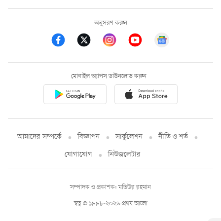
অনুসরণ করুন
মোবাইল অ্যাপস ডাউনলোড করুন
আমাদের সম্পর্কে
বিজ্ঞাপন
সার্কুলেশন
নীতি ও শর্ত
যোগাযোগ
নিউজলেটার
সম্পাদক ও প্রকাশক: মতিউর রহমান
স্বত্ব © ১৯৯৮-২০২৬ প্রথম আলো