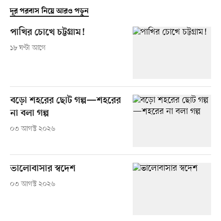
দূর পরবাস নিয়ে আরও পড়ুন
পাখির চোখে চট্টগ্রাম!
১৮ ঘণ্টা আগে
বড়ো শহরের ছোট গল্প—শহরের
না বলা গল্প
০৩ আগস্ট ২০২৬
ভালোবাসার স্বদেশ
০৩ আগস্ট ২০২৬