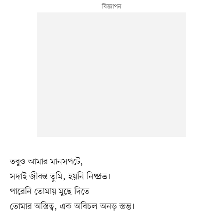
তবুও আমার মানসপটে,
সদাই জীবন্ত তুমি, হয়নি নিষ্প্রভ।
পারেনি তোমায় মুছে দিতে
তোমার অস্তিত্ব, এক অবিচল অনড় স্তম্ভ।