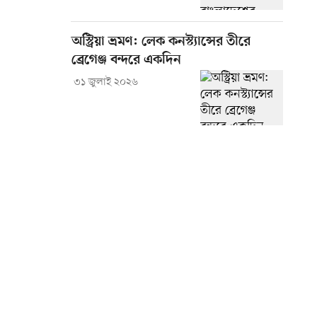
অস্ট্রিয়া ভ্রমণ: লেক কনস্ট্যান্সের তীরে
ব্রেগেঞ্জ বন্দরে একদিন
৩১ জুলাই ২০২৬