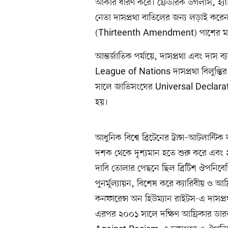
আকার ধারণ করে। ফ্রেডরিক ডগলাস, হ্যার
নেতা দাসপ্রথা বাতিলের জন্য লড়াই কর
(Thirteenth Amendment) পাশের মাধ্যমে যু
আন্তর্জাতিক পর্যায়ে, দাসপ্রথা এবং দাস ব
League of Nations দাসপ্রথা বিলুপ্তি
সালে জাতিসংঘের Universal Declarat
হয়।
আধুনিক বিশ্বে ব্রিটেনের ট্রান্স–আটলান্টি
দশক থেকে দৃশ্যমান হতে শুরু করে এব
দাবি তোলার পেছনে ছিল ব্রিটিশ ঔপনিবে
পুনর্মূল্যায়ন, বিশেষ করে ক্যারিবীয় ও 
কনফারেন্স অন হিউম্যান রাইটস-এ দাসপ্
এরপর ২০০১ সালে দক্ষিণ আফ্রিকার ডা