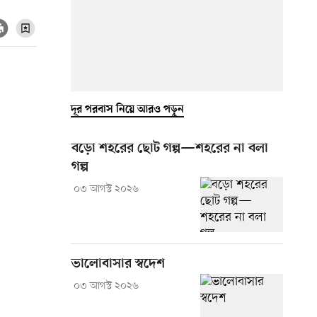
দূর পরবাস নিয়ে আরও পড়ুন
বড়ো শহরের ছোট গল্প—শহরের না বলা
গল্প
০৩ আগস্ট ২০২৬
ভালোবাসার স্বদেশ
০৩ আগস্ট ২০২৬