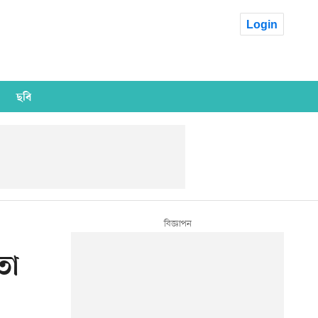
Login
ছবি
তা