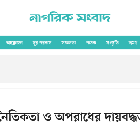
আয়োজন
দূর পরবাস
সফলতা
পাঠক
সংস্কৃতি
ভ্রমণ
শ নৈতিকতা ও অপরাধের দায়বদ্ধ