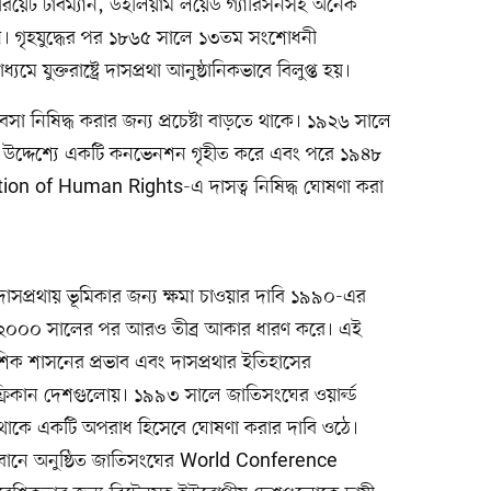
িয়েট টাবম্যান, উইলিয়াম লয়েড গ্যারিসনসহ অনেক
েন। গৃহযুদ্ধের পর ১৮৬৫ সালে ১৩তম সংশোধনী
ক্তরাষ্ট্রে দাসপ্রথা আনুষ্ঠানিকভাবে বিলুপ্ত হয়।
্যবসা নিষিদ্ধ করার জন্য প্রচেষ্টা বাড়তে থাকে। ১৯২৬ সালে
র উদ্দেশ্যে একটি কনভেনশন গৃহীত করে এবং পরে ১৯৪৮
ion of Human Rights-এ দাসত্ব নিষিদ্ধ ঘোষণা করা
ক দাসপ্রথায় ভূমিকার জন্য ক্ষমা চাওয়ার দাবি ১৯৯০-এর
ং ২০০০ সালের পর আরও তীব্র আকার ধারণ করে। এই
শিক শাসনের প্রভাব এবং দাসপ্রথার ইতিহাসের
আফ্রিকান দেশগুলোয়। ১৯৯৩ সালে জাতিসংঘের ওয়ার্ল্ড
রথাকে একটি অপরাধ হিসেবে ঘোষণা করার দাবি ওঠে।
রবানে অনুষ্ঠিত জাতিসংঘের World Conference