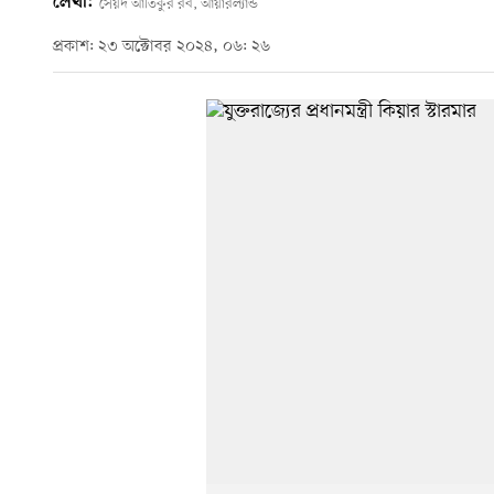
লেখা:
সৈয়দ আতিকুর রব, আয়ারল্যান্ড
প্রকাশ: ২৩ অক্টোবর ২০২৪, ০৬: ২৬