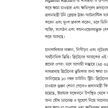
Against Racism-এ দাসপ্রথা ও ঔপনিবে
করে ক্ষমা চাওয়ার এবং ক্ষতিপূরণ প্রদা
প্রধানমন্ত্রী টনি ব্লেয়ার ট্রান্স–আটলান্
করেন এবং দুঃখ প্রকাশ করেন, তবে তিনি 
ব্যক্তি, সংগঠন এবং কমনওয়েলথভুক্ত দেশগ
করে আসছে।
মানবাধিকার লঙ্ঘন, নিপীড়ন এবং লুটতর
অর্থনৈতিক ভিত্তি। ব্রিটেনের আজকের এই
শ্রমের ওপর। তবে আগামী সপ্তাহে (২৫-২৬
দাসপ্রথায় ব্রিটেনের ভূমিকার জন্য ক্ষমা
জানিয়েছে ১০ নম্বর ডাউনিং স্ট্রিট। ব্রিটে
চাওয়ার গুঞ্জন শোনা গেলেও প্রধানমন্ত্রী ক
হয়েছে, স্টারমার সম্মেলনে উপস্থিত থেকে 
জন্য যৌথ চ্যালেঞ্জ ও সুযোগ নিয়ে আ
করে ক্ষমা না চাওয়ার এবং ক্ষতিপূরণ প্র