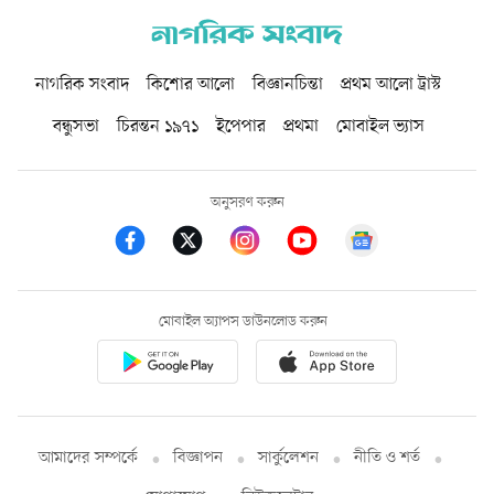
নাগরিক সংবাদ
কিশোর আলো
বিজ্ঞানচিন্তা
প্রথম আলো ট্রাস্ট
বন্ধুসভা
চিরন্তন ১৯৭১
ইপেপার
প্রথমা
মোবাইল ভ্যাস
অনুসরণ করুন
মোবাইল অ্যাপস ডাউনলোড করুন
আমাদের সম্পর্কে
বিজ্ঞাপন
সার্কুলেশন
নীতি ও শর্ত