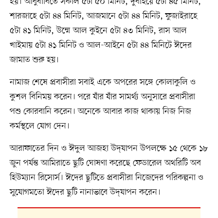
হয়। আবুধাবিতে সকাল ৫টা ৫০ মিনিট, দুবাইয়ে ৫টা ৪৫ মিনিট,
শারজাহে ৫টা ৪৪ মিনিট, আজমানে ৫টা ৪৪ মিনিট, ফুজাইরাহে
৫টা ৪১ মিনিট, উম্মে আল কুইনে ৫টা ৪৩ মিনিট, রাস আল
খাইমায় ৫টা ৪১ মিনিট ও আল-আইনে ৫টা ৪৪ মিনিটে ঈদের
জামাত শুরু হয়।
নামাজ শেষে প্রবাসীরা সবাই একে অপরের সঙ্গে কোলাকুলি ও
কুশল বিনিময় করেন। পরে যাঁর যাঁর সামর্থ্য অনুসারে প্রবাসীরা
পশু কোরবানি করেন। অনেকে আবার কাজ থাকায় নিজ নিজ
কর্মস্থলে যোগ দেন।
আরাফাতের দিন ও ঈদুল আজহা উদ্‌যাপন উপলক্ষে ১৫ থেকে ১৮
জুন পর্যন্ত আমিরাতে ছুটি ঘোষণা করেছে ফেডারেল অথরিটি অব
হিউম্যান রিসোর্স। ঈদের ছুটিতে প্রবাসীরা নিজেদের পরিকল্পনা ও
সুযোগমতো ঈদের ছুটি নানাভাবে উদ্‌যাপন করেন।