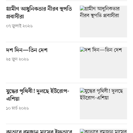
গ্রামীণ আধুনিকতার নীরব স্থপতি
প্রবাসীরা
০৭ জুলাই ২০২৬
দশ দিন—তিন দেশ
২৫ জুন ২০২৬
যুদ্ধের পৃথিবী! দুলছে ইউরোপ-
এশিয়া
১০ মার্চ ২০২৬
কাতারে রমজান মাসের ইফতারে