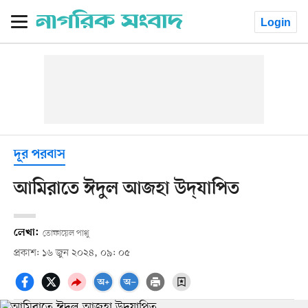
Login
দূর পরবাস
আমিরাতে ঈদুল আজহা উদ্‌যাপিত
লেখা:
তোফায়েল পাপ্পু
প্রকাশ: ১৬ জুন ২০২৪, ০৯: ০৫