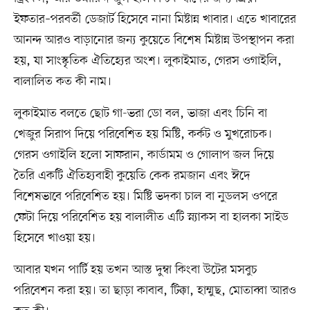
ইফতার–পরবর্তী ডেজার্ট হিসেবে নানা মিষ্টান্ন খাবার। এতে খাবারের
আনন্দ আরও বাড়ানোর জন্য কুয়েতে বিশেষ মিষ্টান্ন উপস্থাপন করা
হয়, যা সাংস্কৃতিক ঐতিহ্যের অংশ। লুকাইমাত, গেরস ওগাইলি,
বালালিত কত কী নাম।
লুকাইমাত বলতে ছোট গা-ভরা ডো বল, ভাজা এবং চিনি বা
খেজুর সিরাপ দিয়ে পরিবেশিত হয় মিষ্টি, কর্কট ও মুখরোচক।
গেরস ওগাইলি হলো সাফরান, কার্ডামম ও গোলাপ জল দিয়ে
তৈরি একটি ঐতিহ্যবাহী কুয়েতি কেক রমজান এবং ঈদে
বিশেষভাবে পরিবেশিত হয়। মিষ্টি ভদকা চাল বা নুডলস ওপরে
ফেটা দিয়ে পরিবেশিত হয় বালালীত এটি স্ন্যাকস বা হালকা সাইড
হিসেবে খাওয়া হয়।
আবার যখন পার্টি হয় তখন আস্ত দুম্বা কিংবা উটের মসবুচ
পরিবেশন করা হয়। তা ছাড়া কাবাব, টিক্কা, হাম্মুছ, মোতাব্বা আরও