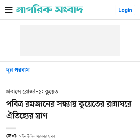
Login
দূর পরবাস
প্রবাসে রোজা–১: কুয়েত
পবিত্র রমজানের সন্ধ্যায় কুয়েতের রান্নাঘরে
ঐতিহ্যের ঘ্রাণ
লেখা:
মঈন উদ্দিন সরকার সুমন