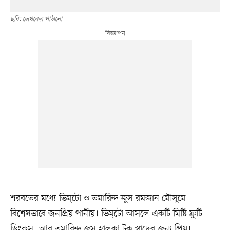
ছবি: লেখকের পাঠানো
শরবতের মধ্যে ভিম্টো ও তমারিন্দ জুস রমজান মৌসুমে
বিশেষভাবে জনপ্রিয় পানীয়। ভিম্টো আসলে একটি মিষ্টি ফ্রুটি
ড্রিংকস, আর তমারিন্দ জুস হালকা টক স্বাদের জন্য প্রিয়।