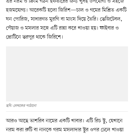
এর নরম ও ক্রিমি গঠন ইফতারের জন্য খুবই উপযোগী ও সহজে
হজমযোগ্য। আরেকটি হলো জিরিশ—চাল ও গমের মিশ্রিত একটি
ঘন পোরিজ, সাধারণত মুরগি বা মাংস দিয়ে তৈরি। ভেজিটেবল,
পেঁয়াজ ও মসলার সঙ্গে এটি রান্না করে খাওয়া হয়। ফাইবার ও
প্রোটিনে ভরপুর থাকে জিরিশে।
ছবি: লেখকের পাঠানো
আরও আছে তাশরিব নামের একটি খাবার। এটি রিচ স্টু, যেখানে
নরম করা রুটি বা নানকে গরম মসলাদার স্টুর ওপর ঢেলে খাওয়া