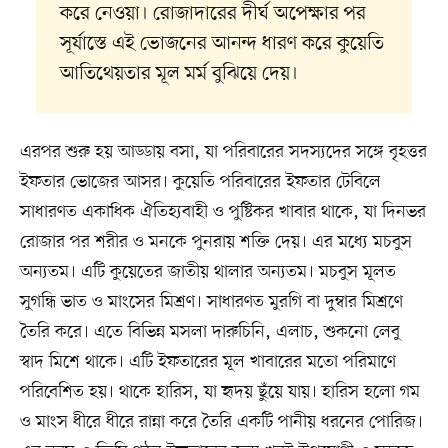
করে নেওয়া। রোজাদারের দীর্ঘ অপেক্ষার পর
সূর্যাস্তে এই ভোজনের আনন্দ ধারণ করে কুয়েতি
আতিথেয়তার মূল মর্ম বুঝিয়ে দেয়।
এরপর শুরু হয় আড্ডায় বসা, যা পরিবারের সদস্যদের সঙ্গে বৃহত্তর
ইফতার ভোজের আসর। কুয়েতি পরিবারের ইফতার টেবিলে
সাধারণত একাধিক ঐতিহ্যবাহী ও পুষ্টিকর খাবার থাকে, যা দিনভর
রোজার পর শরীর ও মনকে পুনরায় শক্তি দেয়। এর মধ্যে মচবুস
অন্যতম। এটি কুয়েতের জাতীয় থালার অন্যতম। মচবুস মূলত
সুগন্ধি ভাত ও মাংসের মিশ্রণ। সাধারণত মুরগি বা দুম্বার মিশ্রণে
তৈরি করে। এতে বিভিন্ন মসলা দারুচিনি, এলাচ, শুকনো লেবু
স্বাদ মিশে থাকে। এটি ইফতারের মূল খাবারের মতো পরিমাণে
পরিবেশিত হয়। থাকে হারিস, যা হৃদয় ছুঁয়ে যায়। হারিস হলো গম
ও মাংস ধীরে ধীরে রান্না করে তৈরি একটি পানীয় ধরনের পোরিজ।