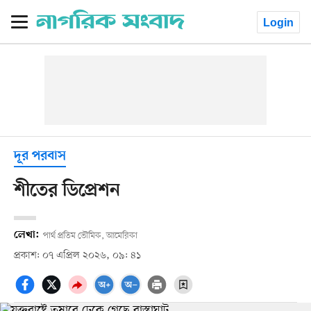
Login
দূর পরবাস
শীতের ডিপ্রেশন
লেখা:
পার্থ প্রতিম ভৌমিক, আমেরিকা
প্রকাশ: ০৭ এপ্রিল ২০২৬, ০৯: ৪১