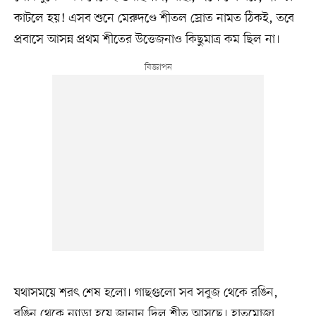
কাটলে হয়! এসব শুনে মেরুদণ্ডে শীতল স্রোত নামত ঠিকই, তবে
প্রবাসে আসন্ন প্রথম শীতের উত্তেজনাও কিছুমাত্র কম ছিল না।
যথাসময়ে শরৎ শেষ হলো। গাছগুলো সব সবুজ থেকে রঙিন,
রঙিন থেকে ন্যাড়া হয়ে জানান দিল শীত আসছে। হাতমোজা,