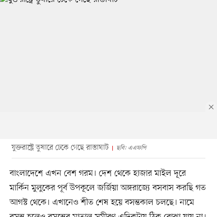
যুক্তরাষ্ট্রে তুষারে ঢেকে গেছে রাস্তাঘাট
ছবি: এএফপি
বাংলাদেশে এখন বেশ গরম। দেশ থেকে হাজার মাইল দূরে
মার্কিন মুলুকের পূর্ব উপকূলে জর্জিয়া অঙ্গরাজ্যে বসবাস করছি গত
আগস্ট থেকে। এখানেও শীত শেষ হয়ে বসন্তকাল চলছে। নামে
বসন্ত হলেও বসন্তের মাতাল সমীরণ এদিকটায় ঠিক বোঝা যায় না।