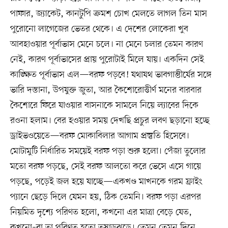
পাফার, জ্যাকেট, কানটুপি ক্রমশ চোখ মেলতে লাগল তিন মাস
পুরোনো লাগেজের ভেতর থেকে। এ দেশের লোকেরা খুব
আবহাওয়ার পূর্বাভাস মেনে চলে। না মেনে চলার তেমন কারণ
নেই, কারণ পূর্বাভাসের প্রায় পুরোটাই মিলে যায়। একদিন সেই
কাঙ্ক্ষিত পূর্বাভাস এল—বরফ পড়বে! যথাযথ ভাবগাম্ভীর্যের সঙ্গে
ভারি দস্তানা, উপযুক্ত জুতা, আর কৈশোরোত্তীর্ণ মনের বারবার
কৈশোরে ফিরে যাওয়ার বাসনাকে সামলে নিয়ে ল্যাবের দিকে
রওনা হলাম। বের হওয়ার সময় দেখছি প্রচুর লবণ ছড়ানো হচ্ছে
ড্রাইভওয়েতে—বরফ মোকাবিলার আগাম প্রস্তুতি হিসেবে।
মোটামুটি নির্ধারিত সময়েই বরফ পড়া শুরু হলো। পেঁজা তুলোর
মতো বরফ পড়ছে, সেই বরফ আলতো করে ভেসে এসে গায়ে
পড়ছে, পড়েই জল হয়ে যাচ্ছে—একখণ্ড মাখনকে গরম ফ্রাইং
প্যানে ছেড়ে দিলে যেমন হয়, ঠিক তেমনি। বরফ পড়া এরপর
নিয়মিত দৃশ্যে পরিণত হলো, কখনো এর মাত্রা বেড়ে যেত,
কখনো–বা তা পরিণত হতো তুষাড়ঝড়ে। তেমন তেমন দিনে