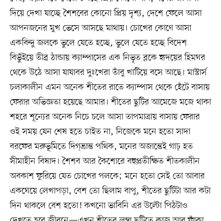
দিয়ে দেখা যাচ্ছে শৈশবের কোনো প্রিয় দৃশ্য, দেশে ফেলে আসা
আপনজনের মুখ ভেসে আসছে মাথায়। চোখের কোণে আসা
একবিন্দু জলকে ভুলে যেতে হচ্ছে, ভুলে যেতে হচ্ছে বিদেশ
বিভুঁইয়ে তীব্র ঠান্ডায় ক্যাম্পাসের এক নিভৃত ব্লকে হৃদয়ের হিমঘর
থেকে উঠে আসা যাযাবর দুঃখেরা তাঁবু খাটিয়ে বসে আছে। মাস্টার্স
চলাকালীন এমন অনেক শীতের রাতে ক্যাম্পাস থেকে হেঁটে বাসায়
ফেরার অভিজ্ঞতা হয়েছে আমার। শীতের ছুটির আমেজে মজে থাকা
শহরে শূন্যের অনেক নিচে চলে আসা তাপমাত্রায় বাসায় ফেরার
ওই সময় যেন শেষ হতে চাইত না, নিজেকে মনে হতো সাদা
বরফের মরুভূমিতে দিগ্‌ভ্রান্ত পথিক, মনের অজান্তেই গাঢ় হত
সীমাহীন বিষাদ। শৈশব আর কৈশোরে বহুপ্রতীক্ষিত শীতকালীন
অবকাশ ফুরিয়ে যেত চোখের পলকে; মনে হতো সেই তো আবার
একঘেয়ে লেখাপড়া, বেশ তো ছিলাম বাপু, শীতের ছুটিটা আর কটা
দিন থাকলে বেশ হতো! কখনো ভাবিনি এর উল্টো পিঠটাও
দেখতে হবে জীবনে—এখন শীতের লম্বা ছুটিতে কাজ আর ফাঁকা