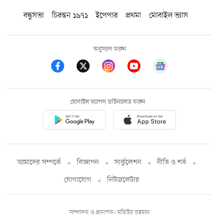
বন্ধুসভা
চিরন্তন ১৯৭১
ইপেপার
প্রথমা
মোবাইল ভ্যাস
অনুসরণ করুন
মোবাইল অ্যাপস ডাউনলোড করুন
আমাদের সম্পর্কে
বিজ্ঞাপন
সার্কুলেশন
নীতি ও শর্ত
যোগাযোগ
নিউজলেটার
সম্পাদক ও প্রকাশক: মতিউর রহমান