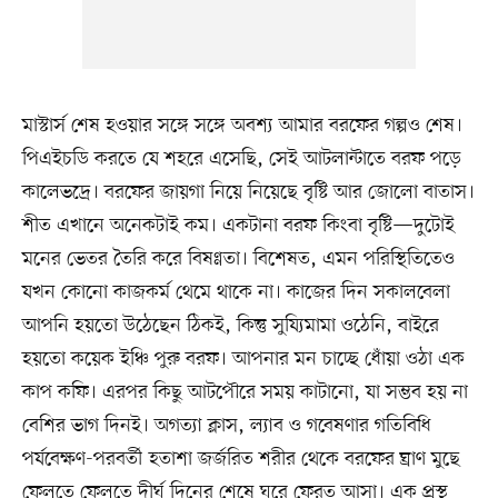
মাস্টার্স শেষ হওয়ার সঙ্গে সঙ্গে অবশ্য আমার বরফের গল্পও শেষ।
পিএইচডি করতে যে শহরে এসেছি, সেই আটলান্টাতে বরফ পড়ে
কালেভদ্রে। বরফের জায়গা নিয়ে নিয়েছে বৃষ্টি আর জোলো বাতাস।
শীত এখানে অনেকটাই কম। একটানা বরফ কিংবা বৃষ্টি—দুটোই
মনের ভেতর তৈরি করে বিষণ্ণতা। বিশেষত, এমন পরিস্থিতিতেও
যখন কোনো কাজকর্ম থেমে থাকে না। কাজের দিন সকালবেলা
আপনি হয়তো উঠেছেন ঠিকই, কিন্তু সুয্যিমামা ওঠেনি, বাইরে
হয়তো কয়েক ইঞ্চি পুরু বরফ। আপনার মন চাচ্ছে ধোঁয়া ওঠা এক
কাপ কফি। এরপর কিছু আটপৌরে সময় কাটানো, যা সম্ভব হয় না
বেশির ভাগ দিনই। অগত্যা ক্লাস, ল্যাব ও গবেষণার গতিবিধি
পর্যবেক্ষণ-পরবর্তী হতাশা জর্জরিত শরীর থেকে বরফের ঘ্রাণ মুছে
ফেলতে ফেলতে দীর্ঘ দিনের শেষে ঘরে ফেরত আসা। এক প্রস্থ