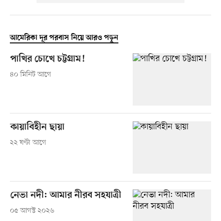
আমেরিকা দূর পরবাস নিয়ে আরও পড়ুন
পাখির চোখে চট্টগ্রাম!
৪০ মিনিট আগে
কায়াবিহীন ছায়া
২২ ঘণ্টা আগে
নেভা নদী: আমার নীরব সহযাত্রী
০৫ আগস্ট ২০২৬