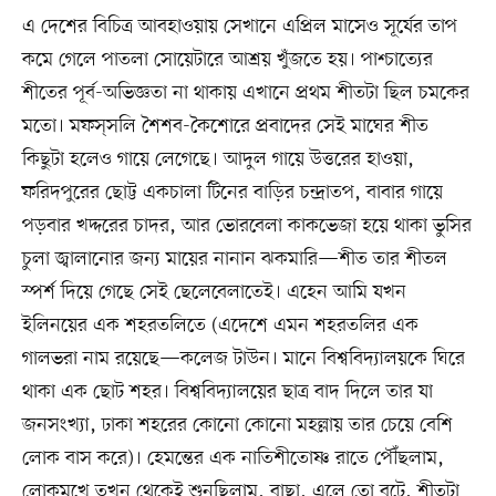
এ দেশের বিচিত্র আবহাওয়ায় সেখানে এপ্রিল মাসেও সূর্যের তাপ
কমে গেলে পাতলা সোয়েটারে আশ্রয় খুঁজতে হয়। পাশ্চাত্যের
শীতের পূর্ব-অভিজ্ঞতা না থাকায় এখানে প্রথম শীতটা ছিল চমকের
মতো। মফস্‌সলি শৈশব-কৈশোরে প্রবাদের সেই মাঘের শীত
কিছুটা হলেও গায়ে লেগেছে। আদুল গায়ে উত্তরের হাওয়া,
ফরিদপুরের ছোট্ট একচালা টিনের বাড়ির চন্দ্রাতপ, বাবার গায়ে
পড়বার খদ্দরের চাদর, আর ভোরবেলা কাকভেজা হয়ে থাকা ভুসির
চুলা জ্বালানোর জন্য মায়ের নানান ঝকমারি—শীত তার শীতল
স্পর্শ দিয়ে গেছে সেই ছেলেবেলাতেই। এহেন আমি যখন
ইলিনয়ের এক শহরতলিতে (এদেশে এমন শহরতলির এক
গালভরা নাম রয়েছে—কলেজ টাউন। মানে বিশ্ববিদ্যালয়কে ঘিরে
থাকা এক ছোট শহর। বিশ্ববিদ্যালয়ের ছাত্র বাদ দিলে তার যা
জনসংখ্যা, ঢাকা শহরের কোনো কোনো মহল্লায় তার চেয়ে বেশি
লোক বাস করে)। হেমন্তের এক নাতিশীতোষ্ণ রাতে পৌঁছলাম,
লোকমুখে তখন থেকেই শুনছিলাম, বাছা, এলে তো বটে, শীতটা