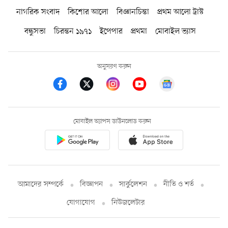
নাগরিক সংবাদ
কিশোর আলো
বিজ্ঞানচিন্তা
প্রথম আলো ট্রাস্ট
বন্ধুসভা
চিরন্তন ১৯৭১
ইপেপার
প্রথমা
মোবাইল ভ্যাস
অনুসরণ করুন
মোবাইল অ্যাপস ডাউনলোড করুন
আমাদের সম্পর্কে
বিজ্ঞাপন
সার্কুলেশন
নীতি ও শর্ত
যোগাযোগ
নিউজলেটার