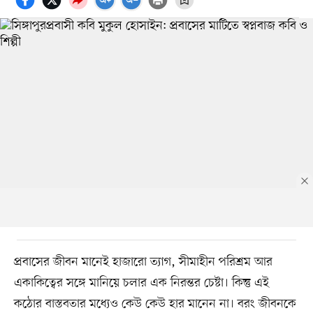
প্রবাসের জীবন মানেই হাজারো ত্যাগ, সীমাহীন পরিশ্রম আর
একাকিত্বের সঙ্গে মানিয়ে চলার এক নিরন্তর চেষ্টা। কিন্তু এই
কঠোর বাস্তবতার মধ্যেও কেউ কেউ হার মানেন না। বরং জীবনকে