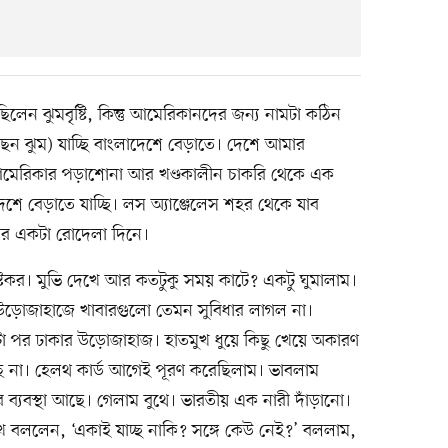
িলেন ঝুমবৃষ্টি, কিন্তু আমেরিকানদের জন‍্য নামটা কঠিন
েছেন ঝুম) যাচ্ছি বাংলাদেশে বেড়াতে। দেশে আমার
মেরিকার পড়াশোনা আর খণ্ডকালীন চাকরি থেকে এক
শে বেড়াতে যাচ্ছি। লস অ্যাঞ্জেলেস শহর থেকে যাব
রির একটা রোদেলা দিনে।
ষ্টকর। মুভি দেখে আর কতটুকু সময় কাটে? একটু ঘুমালাম।
উড়োজাহাজে খাবারগুলো তেমন সুবিধার লাগল না।
্টা পর ঢাকার উড়োজাহাজ। হাতমুখ ধুয়ে কিছু খেয়ে অকারণ
ছে না। হেলথ কার্ড আগেই পূরণ করেছিলাম। ভাবলাম
ুরের ব্যবস্থা আছে। গেলাম বুথে। ভারতীয় এক নারী দাঁড়ানো।
খে বললেন, ‘একাই যাচ্ছ নাকি? সঙ্গে কেউ নেই?’ বললাম,