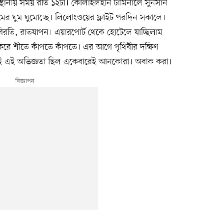
থানীয় সময় রাত ১২টা। কোলাহলহীন টার্মিনালে সুনসান
ের ঘুম ঘুমোচ্ছে। লিলোংওয়ের ফ্লাইট পরদিন সকালে।
রতি, রাতযাপন। এয়ারপোর্ট থেকে হোটেলে যাচ্ছিলাম
রে শীতে কাঁপতে কাঁপতে। এর আগে পৃথিবীর দক্ষিণ
 তাই এই অভিজ্ঞতা ছিল একেবারেই আনকোরা। অবাক করা।