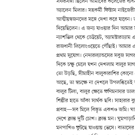
সফরসঙ্গী ছিলেন আমাদের কলেজের ব্যবসা
অ্যালেন মিলার। সহকর্মী ফিস্টাস নাইজেরীয
আত্মীয়স্বজনদের সঙ্গে দেখা করে যাবেন।
দিয়েছিলেন। এ জন্য যাওয়ার দিন আমার সঙ
ন্যাশভিল থেকে ডেট্রয়েট, অ্যামস্টারড্যা
রাজধানী লিলোংওয়েতে পৌঁছাই। আমার এই ভ
প্রথম সুযোগ। নেদারল্যান্ডসের সবুজ সাগ
দিকে চক্ষু মেলে যখন দেখলাম বালুর সাগর
তো উড়ছি, সীমাহীন বালুকারাশির কোনো 
আছে, তা স্বচক্ষে না দেখলে উপলব্ধিতেই
বালুর টিলা, বালুর ক্ষেতে ফণিমনসার 
শিল্পীর হাতে আঁকা সার্থক ছবি। সাহারার 
প্রবাহ—সব মিলে বিস্তৃত একখণ্ড জমি। 
দেখে ক্লান্ত দুটি চোখ। ক্লান্ত মন। ঘুমপ
মনপাখিও ফুটছে যাওয়ায় ভেসে। বাতাসের