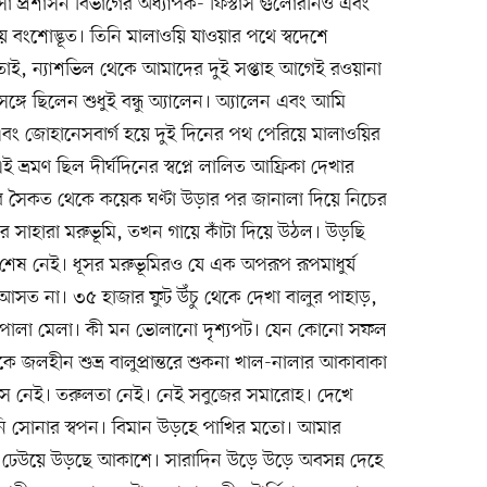
 প্রশাসন বিভাগের অধ্যাপক- ফিস্টাস গুলোরনিও এবং
় বংশোদ্ভূত। তিনি মালাওয়ি যাওয়ার পথে স্বদেশে
 তাই, ন্যাশভিল থেকে আমাদের দুই সপ্তাহ আগেই রওয়ানা
্গে ছিলেন শুধুই বন্ধু অ্যালেন। অ্যালেন এবং আমি
ম এবং জোহানেসবার্গ হয়ে দুই দিনের পথ পেরিয়ে মালাওয়ির
্রমণ ছিল দীর্ঘদিনের স্বপ্নে লালিত আফ্রিকা দেখার
র সৈকত থেকে কয়েক ঘণ্টা উড়ার পর জানালা দিয়ে নিচের
 সাহারা মরুভূমি, তখন গায়ে কাঁটা দিয়ে উঠল। উড়ছি
শেষ নেই। ধূসর মরুভূমিরও যে এক অপরূপ রূপমাধুর্য
 আসত না। ৩৫ হাজার ফুট উঁচু থেকে দেখা বালুর পাহাড়,
ডালপালা মেলা। কী মন ভোলানো দৃশ্যপট। যেন কোনো সফল
বুকে জলহীন শুভ্র বালুপ্রান্তরে শুকনা খাল-নালার আকাবাকা
ঘাস নেই। তরুলতা নেই। নেই সবুজের সমারোহ। দেখে
াড়ানি সোনার স্বপন। বিমান উড়হে পাখির মতো। আমার
 ঢেউয়ে উড়ছে আকাশে। সারাদিন উড়ে উড়ে অবসন্ন দেহে