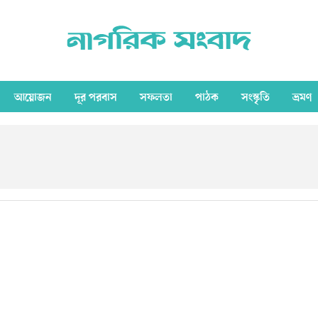
আয়োজন
দূর পরবাস
সফলতা
পাঠক
সংস্কৃতি
ভ্রমণ