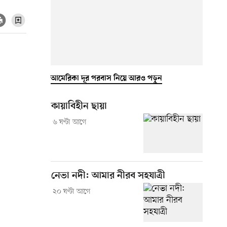
আমেরিকা দূর পরবাস নিয়ে আরও পড়ুন
কায়াবিহীন ছায়া
৬ ঘণ্টা আগে
নেভা নদী: আমার নীরব সহযাত্রী
২০ ঘণ্টা আগে