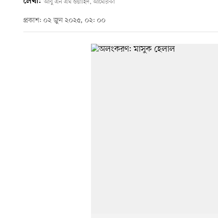
লেখা:
আবু এন এম ওয়াহিদ, আমেরিকা
প্রকাশ: ০২ জুন ২০২৫, ০২: ০০