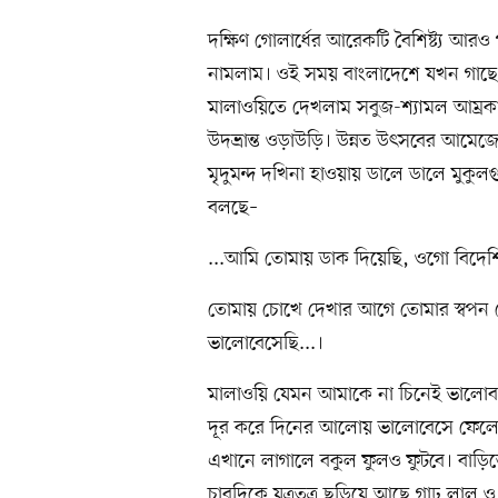
দক্ষিণ গোলার্ধের আরেকটি বৈশিষ্ট্য আরও প
নামলাম। ওই সময় বাংলাদেশে যখন গাছে 
মালাওয়িতে দেখলাম সবুজ-শ্যামল আম্রকা
উদভ্রান্ত ওড়াউড়ি। উন্নত উৎসবের আমে
মৃদুমন্দ দখিনা হাওয়ায় ডালে ডালে মুক
বলছে–
...আমি তোমায় ডাক দিয়েছি, ওগো বিদেশ
তোমায় চোখে দেখার আগে তোমার স্বপন 
ভালোবেসেছি...।
মালাওয়ি যেমন আমাকে না চিনেই ভালো
দূর করে দিনের আলোয় ভালোবেসে ফেলেছ
এখানে লাগালে বকুল ফুলও ফুটবে। বাড়ি
চারদিকে যত্রতত্র ছড়িয়ে আছে গাঢ় লাল