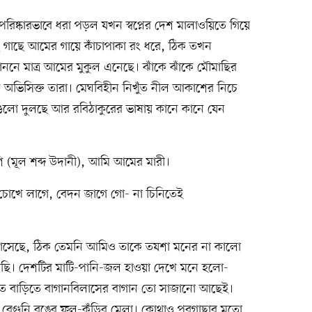
রিষ্কারভাবে ধরা পড়ল যখন স্বপ্নের দেশ মালাওয়িতে গিয়ে
গাছে আমের গায়ে কাঁচাপাকা রং ধরে, ঠিক তখন
ননে মাত্র আমের মুকুল এনেছে। ঝাঁকে ঝাঁকে মৌমাছির
জে অভিসিক্ত তারা। মেঘবিহীন নিখুঁত নীল আকাশের নিচে
ুলগুলো দুলছে আর রবিঠাকুরের ভাষায় কানে কানে যেন
ি (মূল শব্দ উদানী), আমি আমের মারী।
চোখে লাগে, বেদন জাগে গো- না চিনিতেই
বাসেছে, ঠিক তেমনি আমিও তাকে তযশা মনের না কালো
ি। দেশটির মাটি-পানি-জল হাওয়া দেখে মনে হলো-
তে বাড়িতে বাগানবিলাসের বাগান তো সাজানো আছেই।
 ও বেগুনি রঙের ফুল-কুঁড়ির মেলা। কোথাও পরগাছার মতো