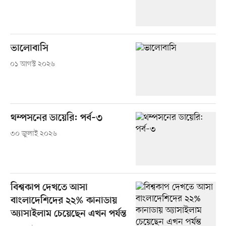
ভালোবাসি
০১ আগস্ট ২০২৬
থম্পসনের ডায়েরি: পর্ব–৩
৩০ জুলাই ২০২৬
বিশ্বকাপ দেখতে আসা
বাংলাদেশিদের ২২% কানাডায়
অ্যাসাইলাম চেয়েছেন এখন পর্যন্ত