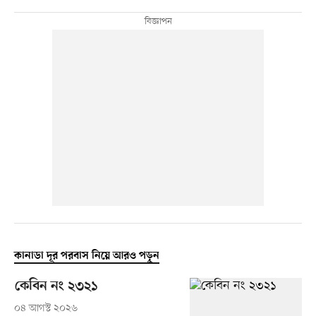
কানাডা দূর পরবাস নিয়ে আরও পড়ুন
কেবিন নং ২৩২১
০৪ আগস্ট ২০২৬