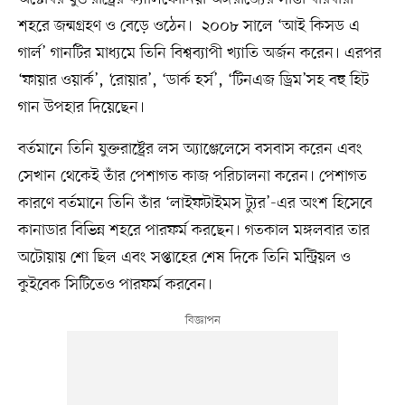
শহরে জন্মগ্রহণ ও বেড়ে ওঠেন। ২০০৮ সালে ‘আই কিসড এ
গার্ল’ গানটির মাধ্যমে তিনি বিশ্বব্যাপী খ্যাতি অর্জন করেন। এরপর
‘ফায়ার ওয়ার্ক’, ‘রোয়ার’, ‘ডার্ক হর্স’, ‘টিনএজ ড্রিম’সহ বহু হিট
গান উপহার দিয়েছেন।
বর্তমানে তিনি যুক্তরাষ্ট্রের লস অ্যাঞ্জেলেসে বসবাস করেন এবং
সেখান থেকেই তাঁর পেশাগত কাজ পরিচালনা করেন। পেশাগত
কারণে বর্তমানে তিনি তাঁর ‘লাইফটাইমস ট্যুর’-এর অংশ হিসেবে
কানাডার বিভিন্ন শহরে পারফর্ম করছেন। গতকাল মঙ্গলবার তার
অটোয়ায় শো ছিল এবং সপ্তাহের শেষ দিকে তিনি মন্ট্রিয়ল ও
কুইবেক সিটিতেও পারফর্ম করবেন।