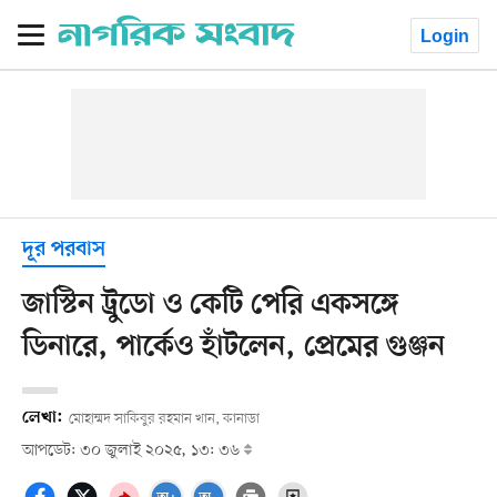
Login
দূর পরবাস
জাস্টিন ট্রুডো ও কেটি পেরি একসঙ্গে
ডিনারে, পার্কেও হাঁটলেন, প্রেমের গুঞ্জন
লেখা:
মোহাম্মদ সাকিবুর রহমান খান, কানাডা
আপডেট: ৩০ জুলাই ২০২৫, ১৩: ৩৬