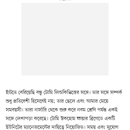
হাঁটতে বেরিয়েছি বন্ধু টোমি লিন্ডকিভিস্তের সঙ্গে। তার সঙ্গে সম্পর্ক
শুধু প্রতিবেশী হিসেবেই নয়; তার ছেলে এবং আমার মেয়ে
সমবয়সী। তারা নার্সারি থেকে শুরু করে নবম শ্রেণি পর্যন্ত একই
সঙ্গে লেখাপড়া করেছে। টোমি স্টকহোম ফায়ার ব্রিগেডে একটি
ইউনিটের ম্যানেজমেন্টের দায়িত্বে নিয়োজিত। সময় এবং সুযোগ