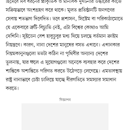
হিসেবে সব ধরনের প্রাকৃতিক ও মানবিক দুর্ঘটনার উদ্ধারের কাজে
সক্রিয়ভাবে অংশগ্রহণ করে থাকে। মূলত প্রতিষ্ঠানটি জনগণের
সেবায় শতভাগ দিবেদিত। তবে প্রশাসন, সিস্টেম বা পরিকাঠামোতে
যে একেবারে ত্রুটি-বিচ্যুতি নেই, এটা বিশ্বের কোথাও আমি
দেখিনি। সুইডেন বেশ হাবুডুবুর মধ্য দিয়ে চলছে বর্তমান ক্রাইম
নিয়ন্ত্রণে। কারণ, নানা দেশের মানুষের বসত এখানে। এখানকার
নিয়মকানুনগুলো ততটা কঠিন না পৃথিবীর অন্যান্য দেশের
তুলনায়, যার ফলে এ সুযোগগুলো অনেকে ব্যবহার করে দেশের
শান্তিকে অশান্তিতে পরিণত করতে উঠেপড়ে লেগেছে। এমতাবস্থায়
রাষ্ট্র নানাভাবে চেষ্টা চালিয়ে যাচ্ছে ধীরগতিতে সমস্যার সমাধান
করতে।