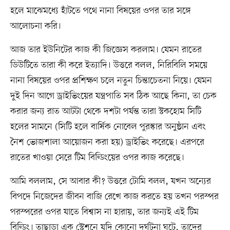
হলে মাঝেমধ্যে হাঁটতে পথে নানা বিষয়ের ওপর তার সঙ্গে
আলোচনা করি।
আজ তার ইউনিটের কাজ কী জিজ্ঞেস করলাম। যেমন রাতের
ডিউটিতে তারা কী করে ইত্যাদি। উত্তরে বলল, নিরিবিলি সময়ে
নানা বিষয়ের ওপর প্রশিক্ষণ চলে নতুন চিন্তাচেতনা নিয়ে। যেমন
দুই দিন আগে ড্রাইভিংয়ের যন্ত্রপাতি সব ঠিক আছে কিনা, তা চেক
করার জন্য রাত আটটা থেকে দশটা পর্যন্ত তারা স্টকহোম সিটি
হলের সামনে (সিটি হলে বার্ষিক নোবেল পুরস্কার অনুষ্ঠান এবং
নৈশ ভোজশালা আয়োজন করা হয়) ড্রাইভিং করেছে। এরপরে
রাতের খাওয়া সেরে টিম বিল্ডিংয়ের ওপর কাজ করেছে।
আমি বললাম, সে আবার কী? উত্তরে টোমি বলল, যখন অন্যের
বিপদে নিজেদের জীবন বাজি রেখে কাজ করতে হয় তখন পরস্পর
পরস্পরের ওপর যাতে বিশ্বাস না হারায়, তার জন্যই এই টিম
বিল্ডিং। তাছাড়া এক স্টেশনে যদি কোনো দুর্ঘটনা ঘটে, তাদের