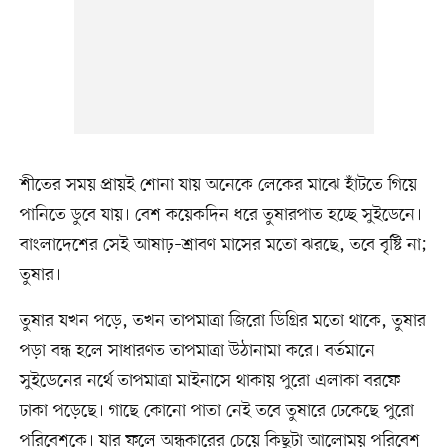
শীতের সময় প্রায়ই শোনা যায় অনেকে লেকের মাঝে হাঁটতে গিয়ে
পানিতে ডুবে যায়। বেশ কয়েকদিন ধরে তুষারপাত হচ্ছে সুইডেনে।
বাংলাদেশের সেই আষাঢ়–শ্রাবণ মাসের মতো ঝরছে, তবে বৃষ্টি না;
তুষার।
তুষার যখন পড়ে, তখন তাপমাত্রা জিরো ডিগ্রির মতো থাকে, তুষার
পড়া বন্ধ হলে সাধারণত তাপমাত্রা উঠানামা করে। বর্তমানে
সুইডেনের নর্থে তাপমাত্রা মাইনাসে থাকায় পুরো এলাকা বরফে
ঢাকা পড়েছে। গাছে কোনো পাতা নেই তবে তুষারে ঢেকেছে পুরো
পরিবেশকে। যার ফলে অন্ধকারের চেয়ে কিছুটা আলোময় পরিবেশ