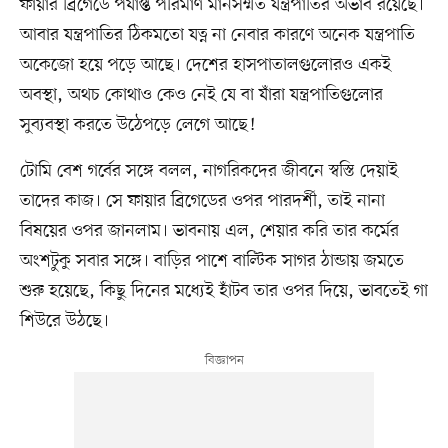
ফায়ার ব্রিগেডে পর্যাপ্ত পরিমাণ মানসম্মত যন্ত্রপাতির অভাব রয়েছে।
আবার যন্ত্রপাতির ঠিকমতো যত্ন না নেবার কারণে অনেক যন্ত্রপাতি
অকেজো হয়ে পড়ে আছে। দেশের হাসপাতালগুলোরও একই
অবস্থা, অথচ কোথাও কেও নেই যে বা যাঁরা যন্ত্রপাতিগুলোর
সুব্যবস্থা করতে উঠেপড়ে লেগে আছে!
টোমি বেশ গর্বের সঙ্গে বলল, নাগরিকদের জীবনে স্বস্তি দেয়াই
তাদের কাজ। সে ফায়ার ব্রিগেডের ওপর পারদর্শী, তাই নানা
বিষয়ের ওপর জানলাম। ভাবনায় এল, শেয়ার করি তার কর্মের
অংশটুকু সবার সঙ্গে। বাড়ির পাশে বাল্টিক সাগর ঠান্ডায় জমতে
শুরু হয়েছে, কিছু দিনের মধ্যেই হাঁটব তার ওপর দিয়ে, ভাবতেই গা
শিউরে উঠছে।