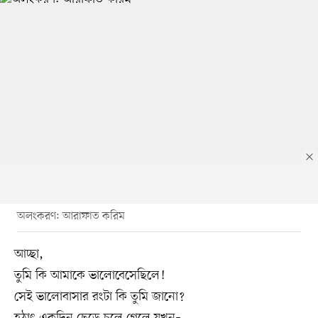
অলংকরণ: আরাফাত করিম
আচ্ছা,
তুমি কি আমাকে ভালোবেসেছিলে!
সেই ভালোবাসার রংটা কি তুমি জানো?
হঠাৎ একদিন ছেড়ে চলে গেলে যখন–