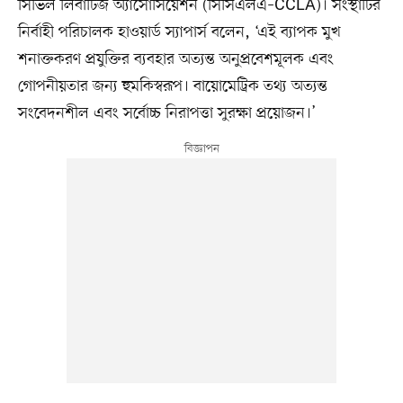
সিভিল লিবার্টিজ অ্যাসোসিয়েশন (সিসিএলএ–CCLA)। সংস্থাটির
নির্বাহী পরিচালক হাওয়ার্ড স্যাপার্স বলেন, ‘এই ব্যাপক মুখ
শনাক্তকরণ প্রযুক্তির ব্যবহার অত্যন্ত অনুপ্রবেশমূলক এবং
গোপনীয়তার জন্য হুমকিস্বরূপ। বায়োমেট্রিক তথ্য অত্যন্ত
সংবেদনশীল এবং সর্বোচ্চ নিরাপত্তা সুরক্ষা প্রয়োজন।’