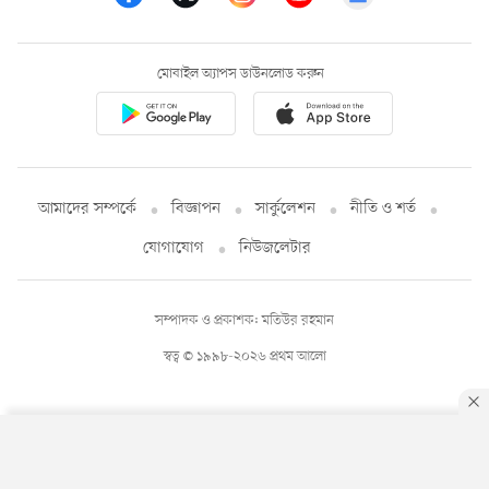
মোবাইল অ্যাপস ডাউনলোড করুন
আমাদের সম্পর্কে
বিজ্ঞাপন
সার্কুলেশন
নীতি ও শর্ত
যোগাযোগ
নিউজলেটার
সম্পাদক ও প্রকাশক: মতিউর রহমান
স্বত্ব © ১৯৯৮-২০২৬ প্রথম আলো
By using this site, you agree to our
Privacy Policy
.
OK