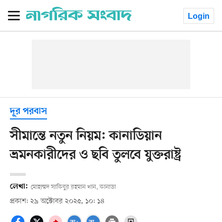
Login
দূর পরবাস
সীমান্তে নতুন নিয়ম: কানাডিয়ান
ভ্রমনকারীদের ও ছবি তুলবে যুক্তরাষ্ট্র
লেখা:
মোহাম্মদ সাকিবুর রহমান খান, কানাডা
প্রকাশ: ২৯ অক্টোবর ২০২৫, ১০: ১৪