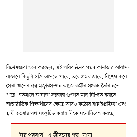
বিশেষজ্ঞরা মনে করছেন, এই পরিবর্তনের ফলে কানাডার আবাসন
বাজারে কিছুটা স্বস্তি আসতে পারে, তবে শ্রমবাজারে, বিশেষ করে
সেবা খাতের স্বল্প মজুরিসম্পন্ন কাজে কর্মীর সংকট তৈরি হতে
পারে। বর্তমানে কানাডা সরকার গুণগত মান নিশ্চিত করতে
আন্তর্জাতিক শিক্ষার্থীদের ক্ষেত্রে আরও কঠোর বাছাইপ্রক্রিয়া এবং
স্থায়ী হওয়ার পথ সংকুচিত করার দিকে মনোনিবেশ করছে।
‘দূর পরবাস’-এ জীবনের গল্প, নানা