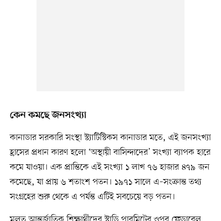
কেন কমছে জনসংখ্যা
কানাডার সরকারি সংস্থা স্ট্যাটিস্টিকস কানাডার মতে, এই জনসংখ্যা
হ্রাসের প্রধান কারণ হলো ‘অস্থায়ী বাসিন্দাদের’ সংখ্যা ব্যাপক হারে
কমে যাওয়া। এক প্রান্তিকে এই সংখ্যা ১ লাখ ৭৬ হাজার ৪৭৯ জন
কমেছে, যা প্রায় ৬ শতাংশ পতন। ১৯৭১ সালে এ–সংক্রান্ত তথ্য
সংগ্রহের শুরু থেকে এ পর্যন্ত এটিই সবচেয়ে বড় পতন।
মূলত আন্তর্জাতিক শিক্ষার্থীদের স্টাডি পারমিটের ওপর ফেডারেল