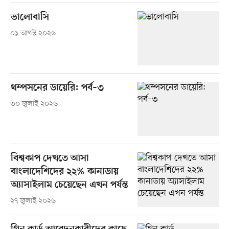
ভালোবাসি
০১ আগস্ট ২০২৬
থম্পসনের ডায়েরি: পর্ব–৩
৩০ জুলাই ২০২৬
বিশ্বকাপ দেখতে আসা
বাংলাদেশিদের ২২% কানাডায়
অ্যাসাইলাম চেয়েছেন এখন পর্যন্ত
২৭ জুলাই ২০২৬