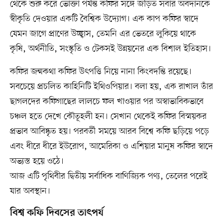
থেকে শুরু করে ভোক্তা পর্যন্ত কফির সঙ্গে জড়িত সবার অবদানকে
স্বীকৃতি দেওয়ার একটি বৈশ্বিক উদ্যোগ। এক কাপ কফির স্বাদে
যেমন জাগে প্রাণের উচ্ছ্বাস, তেমনি এর ভেতরে লুকিয়ে থাকে
কৃষি, অর্থনীতি, সংস্কৃতি ও টেকসই উন্নয়নের এক বিশাল ইতিহাস।
কফির জন্মকথা কফির উৎপত্তি নিয়ে নানা কিংবদন্তি রয়েছে।
সবচেয়ে প্রচলিত কাহিনিটি ইথিওপিয়ার। বলা হয়, এক রাখাল তাঁর
ছাগলদের কফিগাছের লালচে ফল খাওয়ার পর অস্বাভাবিকভাবে
চঞ্চল হতে দেখে কৌতূহলী হন। সেখান থেকেই কফির বিস্ময়কর
প্রভাব আবিষ্কৃত হয়। পরবর্তী সময়ে আরব বিশ্বে কফি ছড়িয়ে পড়ে
এবং ধীরে ধীরে ইউরোপ, আমেরিকা ও এশিয়ার মানুষ কফির স্বাদে
অভ্যস্ত হয়ে ওঠে।
আজ এটি পৃথিবীর দ্বিতীয় সর্বাধিক বাণিজ্যিক পণ্য, তেলের পরেই
যার অবস্থান।
বিশ্ব কফি দিবসের তাৎপর্য