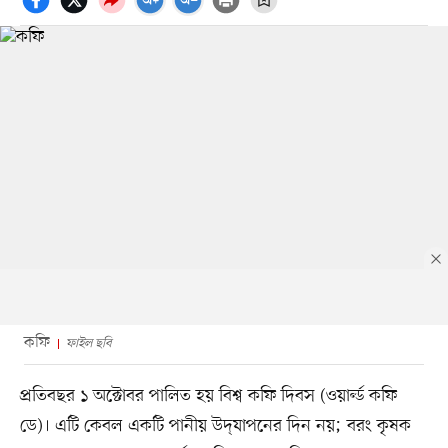
কফি
ফাইল ছবি
প্রতিবছর ১ অক্টোবর পালিত হয় বিশ্ব কফি দিবস (ওয়ার্ল্ড কফি
ডে)। এটি কেবল একটি পানীয় উদ্‌যাপনের দিন নয়; বরং কৃষক