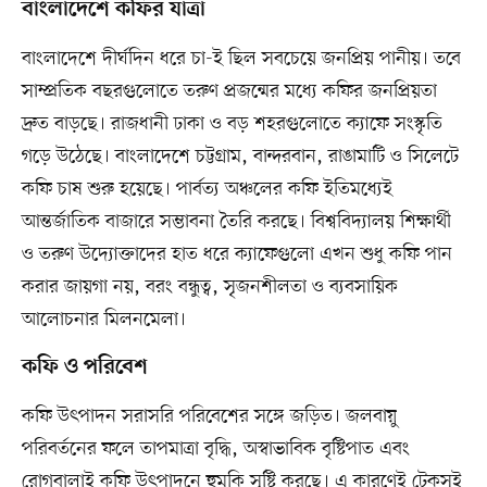
বাংলাদেশে কফির যাত্রা
বাংলাদেশে দীর্ঘদিন ধরে চা-ই ছিল সবচেয়ে জনপ্রিয় পানীয়। তবে
সাম্প্রতিক বছরগুলোতে তরুণ প্রজন্মের মধ্যে কফির জনপ্রিয়তা
দ্রুত বাড়ছে। রাজধানী ঢাকা ও বড় শহরগুলোতে ক্যাফে সংস্কৃতি
গড়ে উঠেছে। বাংলাদেশে চট্টগ্রাম, বান্দরবান, রাঙামাটি ও সিলেটে
কফি চাষ শুরু হয়েছে। পার্বত্য অঞ্চলের কফি ইতিমধ্যেই
আন্তর্জাতিক বাজারে সম্ভাবনা তৈরি করছে। বিশ্ববিদ্যালয় শিক্ষার্থী
ও তরুণ উদ্যোক্তাদের হাত ধরে ক্যাফেগুলো এখন শুধু কফি পান
করার জায়গা নয়, বরং বন্ধুত্ব, সৃজনশীলতা ও ব্যবসায়িক
আলোচনার মিলনমেলা।
কফি ও পরিবেশ
কফি উৎপাদন সরাসরি পরিবেশের সঙ্গে জড়িত। জলবায়ু
পরিবর্তনের ফলে তাপমাত্রা বৃদ্ধি, অস্বাভাবিক বৃষ্টিপাত এবং
রোগবালাই কফি উৎপাদনে হুমকি সৃষ্টি করছে। এ কারণেই টেকসই