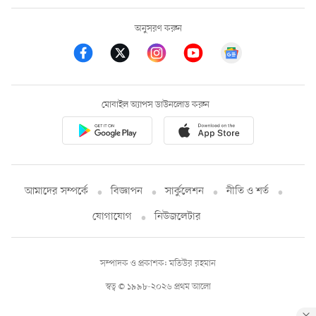
অনুসরণ করুন
মোবাইল অ্যাপস ডাউনলোড করুন
আমাদের সম্পর্কে
বিজ্ঞাপন
সার্কুলেশন
নীতি ও শর্ত
যোগাযোগ
নিউজলেটার
সম্পাদক ও প্রকাশক: মতিউর রহমান
স্বত্ব © ১৯৯৮-২০২৬ প্রথম আলো