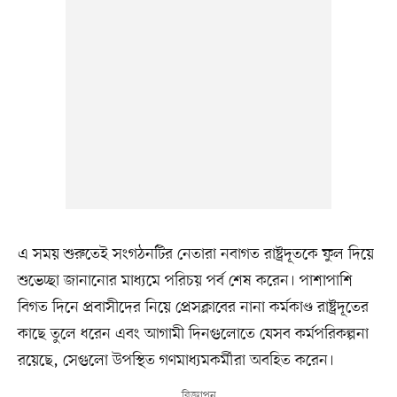
এ সময় শুরুতেই সংগঠনটির নেতারা নবাগত রাষ্ট্রদূতকে ফুল দিয়ে
শুভেচ্ছা জানানোর মাধ্যমে পরিচয় পর্ব শেষ করেন। পাশাপাশি
বিগত দিনে প্রবাসীদের নিয়ে প্রেসক্লাবের নানা কর্মকাণ্ড রাষ্ট্রদূতের
কাছে তুলে ধরেন এবং আগামী দিনগুলোতে যেসব কর্মপরিকল্পনা
রয়েছে, সেগুলো উপস্থিত গণমাধ্যমকর্মীরা অবহিত করেন।