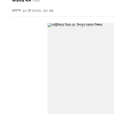
কাউসার খান
সিডনি
প্রকাশ: ১০ মে ২০২৩, ১০: ৪৫