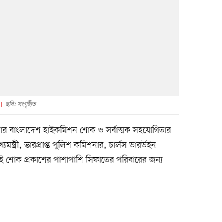
ছবি: সংগৃহীত
ানবেরার বাংলাদেশ হাইকমিশন শোক ও সর্বাত্মক সহযোগিতার
্যমন্ত্রী, ভারপ্রাপ্ত পুলিশ কমিশনার, চার্লস ডারউইন
েই শোক প্রকাশের পাশাপাশি সিফাতের পরিবারের জন্য