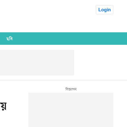
Login
ছবি
য়