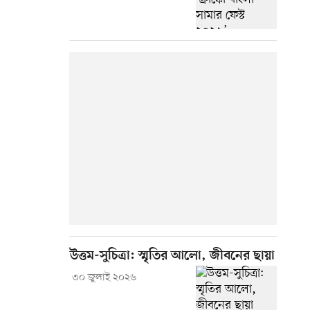
উত্তম-সুচিত্রা: স্মৃতির আলো, জীবনের ছায়া
৩০ জুলাই ২০২৬