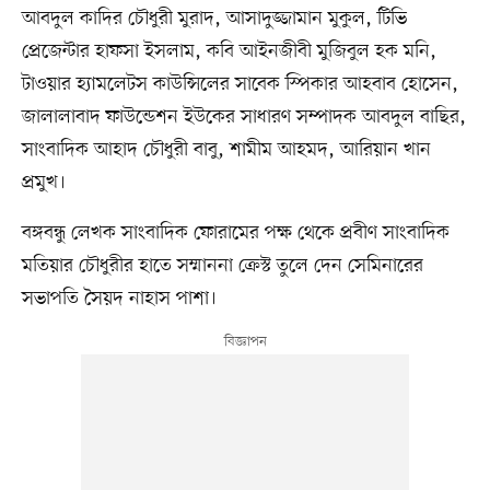
আবদুল কাদির চৌধুরী মুরাদ, আসাদুজ্জামান মুকুল, টিভি
প্রেজেন্টার হাফসা ইসলাম, কবি আইনজীবী মুজিবুল হক মনি,
টাওয়ার হ্যামলেটস কাউন্সিলের সাবেক স্পিকার আহবাব হোসেন,
জালালাবাদ ফাউন্ডেশন ইউকের সাধারণ সম্পাদক আবদুল বাছির,
সাংবাদিক আহাদ চৌধুরী বাবু, শামীম আহমদ, আরিয়ান খান
প্রমুখ।
বঙ্গবন্ধু লেখক সাংবাদিক ফোরামের পক্ষ থেকে প্রবীণ সাংবাদিক
মতিয়ার চৌধুরীর হাতে সম্মাননা ক্রেস্ট তুলে দেন সেমিনারের
সভাপতি সৈয়দ নাহাস পাশা।