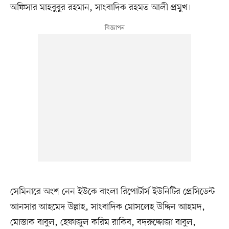
অফিসার মাহবুবুর রহমান, সাংবাদিক রহমত আলী প্রমুখ।
সেমিনারে অংশ নেন ইউকে বাংলা রিপোর্টার্স ইউনিটির প্রেসিডেন্ট
আনসার আহমেদ উল্লাহ, সাংবাদিক মোসলেহ উদ্দিন আহমদ,
মোস্তাক বাবুল, হেফাজুল করিম রাকিব, বদরুদ্দোজা বাবুল,