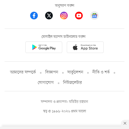
অনুসরণ করুন
মোবাইল অ্যাপস ডাউনলোড করুন
আমাদের সম্পর্কে
বিজ্ঞাপন
সার্কুলেশন
নীতি ও শর্ত
যোগাযোগ
নিউজলেটার
সম্পাদক ও প্রকাশক: মতিউর রহমান
স্বত্ব © ১৯৯৮-২০২৬ প্রথম আলো