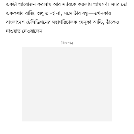
একটা আয়োজন করলাম আর স্যারকে করলাম আমন্ত্রণ। স্যার তো
এককথায় রাজি, শুধু তা–ই না, সঙ্গে তাঁর বন্ধু—তখনকার
বাংলাদেশ টেলিভিশনের মহাপরিচালক মেনুকা আন্টি, তাঁকেও
দাওয়াত দেওয়ালেন।