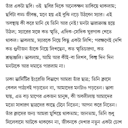
তাঁর একটা ছবি। ওই ছবির দিকে অনেকক্ষণ তাকিয়ে থাকলাম;
ছবিটা বড্ড জীবন্ত, মনে হয় এই বুঝি নড়ে উঠবেন স্যার। এই
অবস্থায় কী করে মানি যে তিনি আর নেই! মনটা ভারাক্রান্ত হয়ে
উঠল; স্যারের সঙ্গে কত স্মৃতি, এদিক-সেদিক ঘুরপাক খেতে
থাকল। ভাবলাম, স্যারকে নিয়ে কিছু একটা লিখি; পরক্ষণেই দেখি
কত গুণীজন তাঁকে নিয়ে লিখছেন, কত স্মৃতিচারণা, কত
শ্রদ্ধাঞ্জলি। ভাবলাম, আমি আর কীই–বা লিখব, কিন্তু দিন দিন
মনটাকে আর দমাতে পারলাম না।
ঢাকা ভার্সিটির ইংরেজি বিভাগে আমরা তাঁর ছাত্র; তিনি ক্লাসে
কেবল পাঠ্যবই পড়াতেন না, আমাদের মনটাও পড়তেন। ভাবা
যায়, এত বড় মাপের একজন মানুষ, কী অবলীলায় আমাদের
মতো সাধারণ ছাত্রদের কাছে টেনে নিতেন; আপন করে নিতেন।
তাঁর ক্লাসের জন্য আমরা মুখিয়ে থাকতাম; জানতাম, তিনি শুধু
সিলেবাসে আটকে থাকবেন না, জীবনকে দেখার নতুন একটা চোখ