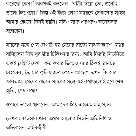
করেছো কেন!’ তারপরই বললেন, ‘বইটা দিয়ো তো, শুনেছি
ভালো লিখেছো।’ কিন্তু ওই কাঁচা লেখা স্যারকে দেখানোর সাহস
আমার কোনো দিনই হয়নি। যদিও স্যার এরপরও অনেকবার
বলেছেন।
স্যারের সঙ্গে শেষ দেখাটা হয় মেঘের রাজ্যে মাঝআকাশে। স্যার
যাচ্ছিলেন সিঙ্গাপুর স্ত্রীর চিকিৎসার জন্য; আমি ফিরছি সিডনিতে।
একই ফ্লাইটে দেখা। কত কথার ভিড়েও স্যার ঠিকই জানতে
চাইলেন, ‘তোমার কুলিয়ারচর কেমন আছে?’ তখন কি আর
জানতাম, মেঘের রাজ্যে স্যারের সঙ্গে ওই কথাগুলোই হবে শেষ
স্মৃতি, শেষ কথা!
ওপারে ভালো থাকবেন, আমাদের প্রিয় এসএমআই স্যার।
লেখক: কাউসার খান, প্রথম আলোর সিডনি প্রতিনিধি ও
অভিবাসন আইনজীবী