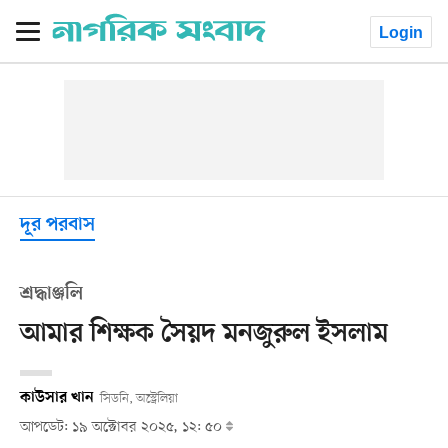
Login
দূর পরবাস
শ্রদ্ধাঞ্জলি
আমার শিক্ষক সৈয়দ মনজুরুল ইসলাম
কাউসার খান
সিডনি, অস্ট্রেলিয়া
আপডেট: ১৯ অক্টোবর ২০২৫, ১২: ৫০