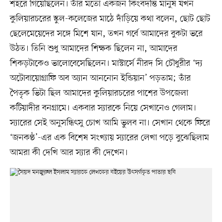
শহরে গিয়েছিলেন। তাঁর মতো একজন কিংবদন্তি মানুষ যখন
কুলিয়ারচরের স্কুল-কলেজের মাঠে দাঁড়িয়ে কথা বলেন, ছোট ছোট
ছেলেমেয়েদের সঙ্গে মিশে যান, তখন গর্বে আমাদের বুকটা ভরে
উঠত। তিনি শুধু আমাদের শিক্ষক ছিলেন না, আমাদের
শিকড়টাকেও ভালোবেসেছিলেন। মাস্টার্সে নীরদ সি চৌধুরীর ‘দ্য
অটোবায়োগ্রাফি অব অ্যান আননোন ইন্ডিয়ান’ পড়তাম; তাঁর
পৈতৃক ভিটা ছিল আমাদের কুলিয়ারচরের পাশের উপজেলা
কটিয়াদীর বনগ্রামে। একবার স্যারকে নিয়ে সেখানেও গেলাম।
স্যারের সেই অনুসন্ধিৎসু চোখ আমি ভুলব না। সেখান থেকে ফিরে
‘জনকণ্ঠ’-এর এক বিশেষ সংখ্যায় স্যারের লেখা পড়ে বুঝেছিলাম
আমরা কী দেখি আর স্যার কী দেখেন।