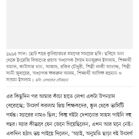
১৯৯৫ সাল। ছোট শহর কুলিয়ারচর ভ্রমণের সময়ের ছবি। ছবিতে ডান
থেকে ইংরেজি বিভাগের প্রয়াত অধ্যাপক সৈয়দ মনজুরুল ইসলাম, শিক্ষার্থী
তমাল, কাউসার খান, আজাদ, রকিব চৌধুরী, শিল্পী লাকী আখান্দ্, শিল্পী
সানী জুবায়ের, অধ্যাপক ফকরুল আলম, শিক্ষার্থী আসিফ রহমান ও
সায়মা ইসলাম
ছবি: লেখকের সৌজন্যে
এর কিছুদিন পর আমার কাঁচা হাতে লেখা একটা উপন্যাস
বেরোচ্ছে; উৎসর্গ করলাম প্রিয় শিক্ষকদের, স্কুল থেকে ভার্সিটি
পর্যন্ত। স্যারের নামও ছিল; কিন্তু বইটা দেখানোর সাহস পাইনি বহু
বছর। স্যার কীভাবে যেন জেনে গিয়েছিলেন, এখন আর মনে নেই।
একদিন হঠাৎ ভয় পাইয়ে দিলেন, ‘অ্যাই, অনুমতি ছাড়া বই উৎসর্গ