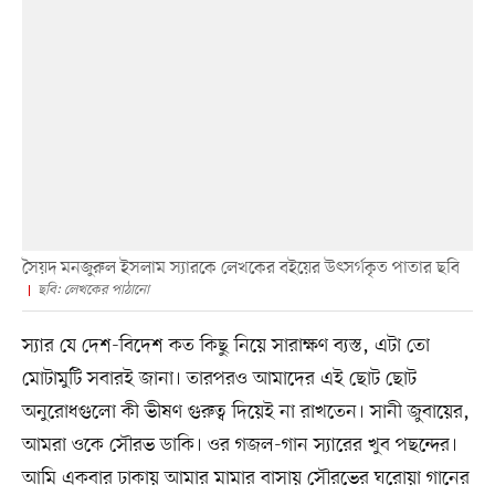
সৈয়দ মনজুরুল ইসলাম স্যারকে লেখকের বইয়ের উৎসর্গকৃত পাতার ছবি
ছবি: লেখকের পাঠানো
স্যার যে দেশ-বিদেশ কত কিছু নিয়ে সারাক্ষণ ব্যস্ত, এটা তো
মোটামুটি সবারই জানা। তারপরও আমাদের এই ছোট ছোট
অনুরোধগুলো কী ভীষণ গুরুত্ব দিয়েই না রাখতেন। সানী জুবায়ের,
আমরা ওকে সৌরভ ডাকি। ওর গজল-গান স্যারের খুব পছন্দের।
আমি একবার ঢাকায় আমার মামার বাসায় সৌরভের ঘরোয়া গানের