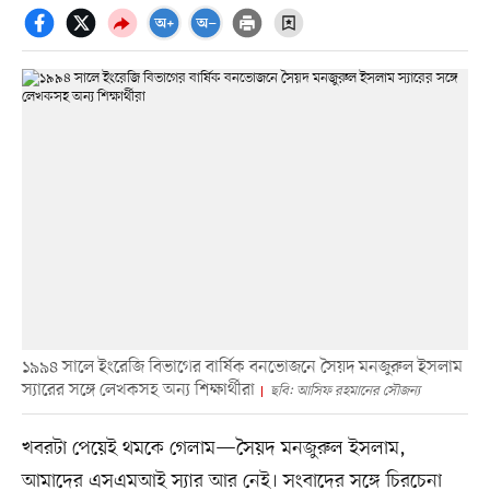
১৯৯৪ সালে ইংরেজি বিভাগের বার্ষিক বনভোজনে সৈয়দ মনজুরুল ইসলাম
স্যারের সঙ্গে লেখকসহ অন্য শিক্ষার্থীরা
ছবি: আসিফ রহমানের সৌজন্য
খবরটা পেয়েই থমকে গেলাম—সৈয়দ মনজুরুল ইসলাম,
আমাদের এসএমআই স্যার আর নেই। সংবাদের সঙ্গে চিরচেনা