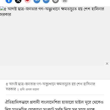
৫ আগস্ট ছাত্র–জনতার গণ–অভ্যুত্থানে ক্ষমতাচ্যুত হয় শেখ হাসিনার
সরকার
ছবি: প্রথম আলো
ঐতিহাসিকভাবে প্রবাসী বাংলাদেশিরা হাজারো মাইল দূরে থেকেও
প্রিয় মাতৃভূমির যেকোনো সংকটে সর্বস্ব দিয়ে সব সময় পাশে