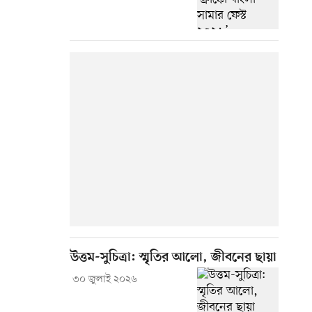
উত্তম-সুচিত্রা: স্মৃতির আলো, জীবনের ছায়া
৩০ জুলাই ২০২৬