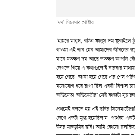
‘দম’ সিনেমার পোস্টার
‘হায়রে মানুষ, রঙিন ফানুস দম ফুরাইলে
গাওয়া এই গান যেন আমাদের জীবনের রূঢ় 
মানে যতক্ষণ দম আছে ততক্ষণ আপনি বে
দেখতে গিয়ে এ কথাগুলোই বারবার মাথায়
হয়ে গেছে। জানা হয়ে গেছে এর শেষ পরিণত
মনোযোগ ধরে রাখা ছিল একটা বিশাল চ্য
অভিনেতা-অভিনেত্রীরা সেই কাজটা সুচারু
প্রথমেই বলতে হয় এই ছবির সিনেমাটোগ্রাফি 
দেখে এতটা মুগ্ধ হয়েছিলাম। পার্থক্য 
ঊষর মরুভূমির ছবি। আমি কোনো চলচ্চিত্রব