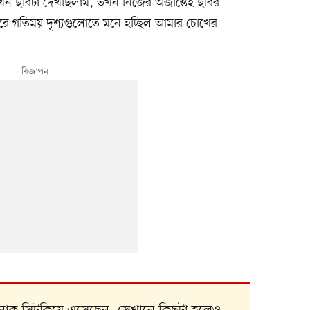
যখন ছবিটা দেখছিলাম, তখন নিজের অজান্তেই ছবির
ষ করে গতিময় দৃশ্যগুলোতে মনে হচ্ছিল আমার চোখের