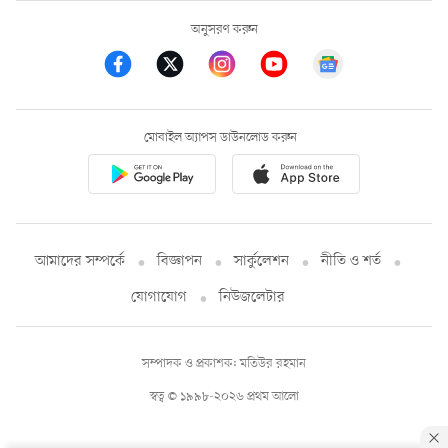
অনুসরণ করুন
মোবাইল অ্যাপস ডাউনলোড করুন
আমাদের সম্পর্কে
বিজ্ঞাপন
সার্কুলেশন
নীতি ও শর্ত
যোগাযোগ
নিউজলেটার
সম্পাদক ও প্রকাশক: মতিউর রহমান
স্বত্ব © ১৯৯৮-২০২৬ প্রথম আলো