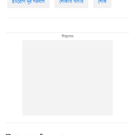
ইউরোপ দূর পরবাস
শোকার্ত আগস্ট
শোক