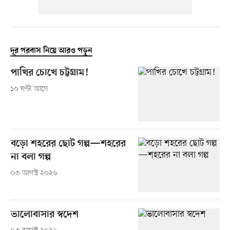
দূর পরবাস নিয়ে আরও পড়ুন
পাখির চোখে চট্টগ্রাম!
১০ ঘণ্টা আগে
বড়ো শহরের ছোট গল্প—শহরের
না বলা গল্প
০৩ আগস্ট ২০২৬
ভালোবাসার স্বদেশ