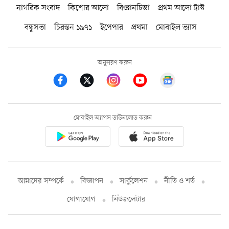
নাগরিক সংবাদ
কিশোর আলো
বিজ্ঞানচিন্তা
প্রথম আলো ট্রাস্ট
বন্ধুসভা
চিরন্তন ১৯৭১
ইপেপার
প্রথমা
মোবাইল ভ্যাস
অনুসরণ করুন
মোবাইল অ্যাপস ডাউনলোড করুন
আমাদের সম্পর্কে
বিজ্ঞাপন
সার্কুলেশন
নীতি ও শর্ত
যোগাযোগ
নিউজলেটার