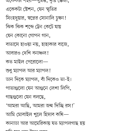
একেকটা শহর—ঘুমন্ত, দৃষ্টি ভেজা,
একেকটা স্টেশন, যেন স্মৃতির
সিংহদুয়ার, স্বপ্নের সোনালি চুম্বন!
ঝিক ঝিক শব্দে ট্রেন কেটে যায়
যেন কোনো গোপন গান,
বাতাসে হাওয়া নয়, হাহাকার বাজে,
আবারও দেখি বনাঞ্চল!
কত মাইল পেরোলো—
শুধু ম্যাপল আর ম্যাপল!
ডান দিকে ম্যাপল, বাঁ দিকেও তা–ই।
পাতাগুলো যেন আগুনে লেখা লিপি,
গাছগুলো যেন বলছে,
‘আমরা আছি, আমরা জন্ম দিচ্ছি রস!’
আমি মোবাইল খুলে হিসাব কষি—
কানাডা আর আমেরিকায় যত ম্যাপলগাছ হয়