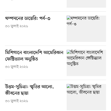
থম্পসনের ডায়েরি: পর্ব–৩
৩০ জুলাই ২০২৬
মিশিগানে বাংলাদেশি আমেরিকান
ফেস্টিভ্যাল অনুষ্ঠিত
৩০ জুলাই ২০২৬
উত্তম-সুচিত্রা: স্মৃতির আলো,
জীবনের ছায়া
৩০ জুলাই ২০২৬