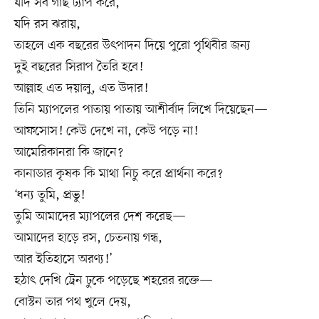
যদি সব গাছ ট্যাপ করে,
যদি রস ঝরায়,
তাহলে এক বছরের উৎপাদন দিয়ে পুরো পৃথিবীর জন্য
দুই বছরের সিরাপ তৈরি হবে!
আল্লাহ এত দয়ালু, এত উদার!
তিনি ম্যাপলের পাতায় পাতায় আশীর্বাদ লিখে দিয়েছেন—
আফসোস! কেউ দেখে না, কেউ পড়ে না!
আমেরিকানরা কি জানে?
কানাডার কৃষক কি মাথা নিচু করে প্রার্থনা করে?
‘ধন্য তুমি, প্রভু!
তুমি আমাদের ম্যাপলের দেশ করেছ—
আমাদের হাড়ে রস, চেতনায় গন্ধ,
আর ইতিহাসে অরণ্য!’
হঠাৎ দেখি ট্রেন ঢুকে পড়েছে শহরের রক্তে—
বোস্টন তার পথ খুলে দেয়,