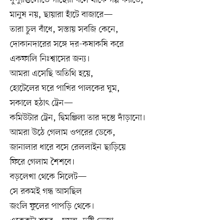
মানুষ নয়, ছায়ারা হাঁটে বাজারে—
তারা চুল বাঁধে, সস্তায় সবজি কেনে,
দোকানদারের সঙ্গে দর-কষাকষি করে
একফালি নিঃশ্বাসের জন্য।
আমরা এসেছি অতিথি হয়ে,
হোটেলের ঘরে পাখির পালকের ঘুম,
সকালে হঠাৎ ট্রেন—
কমিউটার ট্রেন, দ্বিমঞ্জিলা তার দম্ভে দাঁড়ানো।
আমরা উঠে গেলাম ওপরের ডেকে,
জানালার ধারে বসে রেললাইন ছাড়িয়ে
ফিরে গেলাম শৈশবে।
বড়লেখা থেকে সিলেট—
সে রকমই গন্ধ আসছিল
জংলি ফুলের পাপড়ি থেকে।