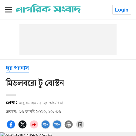
Login
দূর পরবাস
মিডলবরো টু বোস্টন
লেখা:
আবু এন এম ওয়াহিদ, আমেরিকা
প্রকাশ: ০৬ আগস্ট ২০২৫, ১৫: ৩৬