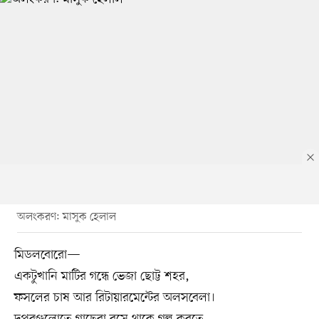
অলংকরণ: মাসুক হেলাল
মিডলবোরো—
একটুখানি মাটির গন্ধে ভেজা ছোট্ট শহর,
ফসলের চাষ আর রিটায়ারমেন্টের অলসবেলা।
দুপুরগুলোতে গাছেরা বসে থাকে গল্প করতে,