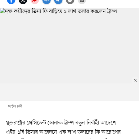
ফাইল ছবি
যুক্তরাষ্ট্রের প্রেসিডেন্ট ডোনাল্ড ট্রাম্প নতুন নির্বাহী আদেশে
এইচ-১বি ভিসার আবেদনে এক লাখ ডলারের ফি আরোপের