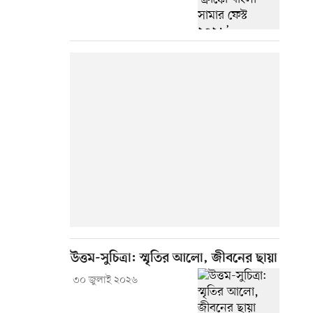
উত্তম-সুচিত্রা: স্মৃতির আলো, জীবনের ছায়া
৩০ জুলাই ২০২৬