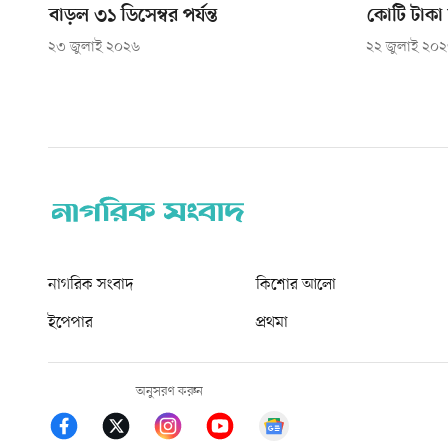
বাড়ল ৩১ ডিসেম্বর পর্যন্ত
কোটি টাকা
২৩ জুলাই ২০২৬
২২ জুলাই ২০
নাগরিক সংবাদ
কিশোর আলো
ইপেপার
প্রথমা
অনুসরণ করুন