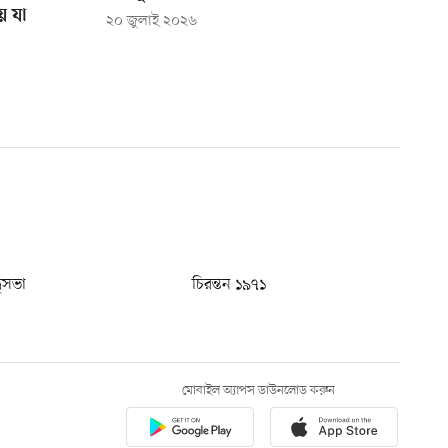
য় যা
২০ জুলাই ২০২৬
ধুসভা
চিরন্তন ১৯৭১
মোবাইল অ্যাপস ডাউনলোড করুন