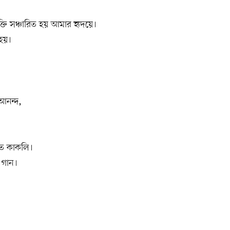
ি সঞ্চারিত হয় আমার হৃদয়ে।
য়।
আনন্দ,
িত কাকলি।
 গান।