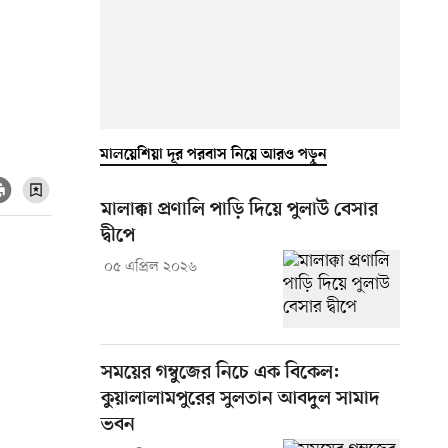
মালয়েশিয়া দূর পরবাস নিয়ে আরও পড়ুন
মালাক্কা প্রণালি পাড়ি দিয়ে পুলাউ বেসার
দ্বীপে
০৫ এপ্রিল ২০২৬
সময়ের গম্বুজের নিচে এক বিকেল:
কুয়ালালামপুরের সুলতান আবদুল সামাদ
ভবন