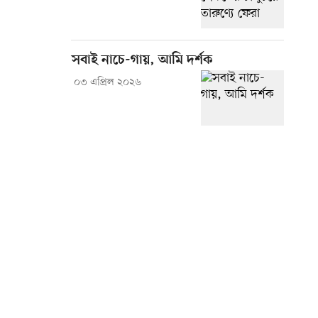
সবাই নাচে-গায়, আমি দর্শক
০৩ এপ্রিল ২০২৬