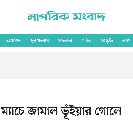
আয়োজন
দূর পরবাস
সফলতা
পাঠক
সংস্কৃতি
ভ্রমণ
ল ম্যাচে জামাল ভূঁইয়ার গোলে