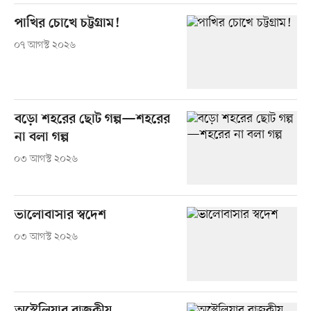
পাখির চোখে চট্টগ্রাম!
০৭ আগস্ট ২০২৬
বড়ো শহরের ছোট গল্প—শহরের
না বলা গল্প
০৩ আগস্ট ২০২৬
ভালোবাসার স্বদেশ
০৩ আগস্ট ২০২৬