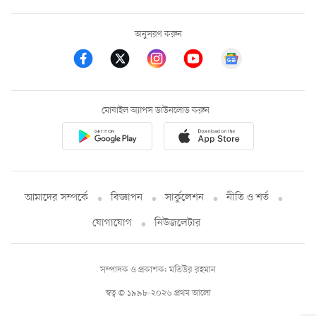
অনুসরণ করুন
মোবাইল অ্যাপস ডাউনলোড করুন
আমাদের সম্পর্কে
বিজ্ঞাপন
সার্কুলেশন
নীতি ও শর্ত
যোগাযোগ
নিউজলেটার
সম্পাদক ও প্রকাশক: মতিউর রহমান
স্বত্ব © ১৯৯৮-২০২৬ প্রথম আলো