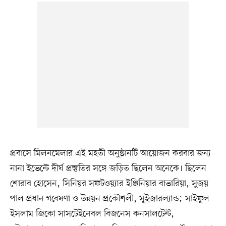
প্রবাসে মিলনমেলার এই মহতী অনুষ্ঠানটি আয়োজন করবার জন্য
নানা ইভেন্টে দীর্ঘ প্রস্তুতির সঙ্গে জড়িত ছিলেন অনেকে। ছিলেন
শোরাব হোসেন, সিনিয়র সফটওয়্যার ইঞ্জিনিয়ার বাভারিয়া, সুজয়
পাল প্রধান গবেষণা ও উন্নয়ন প্রকৌশলী, সুইজারল্যান্ড; সাইফুল
ইসলাম জিকো সাসটেইনেবল বিজনেস কনসালটেন্ট,