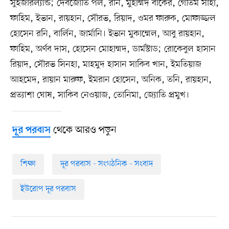
সুইজারল্যান্ড; দেবজোতি পল, রনি, মুহাম্মদ বাকের, গৌতম সাহা,
ফাহিম, ইভান, রায়হান, সৌরভ, রিয়াদ, ওমর ফারুক, মোফাজ্জল
হোসেন রনি, বার্লিন, জার্মানি। ইভান মুকাম্মেল, আবু রায়হান,
ফাহিম, অর্ণব দাস, হোসেন মোহাম্মদ, ডার্মস্টাড; রোকেবুল হাসান
রিয়াদ, সৌরভ সিনহা, মাহমুদ হাসান সাকিব খান, ইমতিয়াজ
আহমেদ, রায়ান মারুফ, ইমরান হোসেন, অনিক, তনি, রায়হান,
প্রত্যাশা ঘোষ, সাকিব নেওয়াজ, তোনিমা, জ্যোতি প্রমুখ।
থেকে আরও পড়ুন
দূর পরবাস
শিক্ষা
দূর পরবাস - সংগঠনিক - সংবাদ
ইউরোপ দূর পরবাস