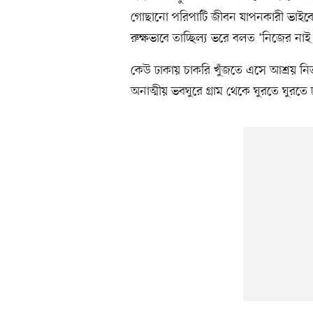
গোছানো পরিপাটি জীবন যাপনকারী ভাইবোন
রুক্ষভাবে তাচ্ছিল্য ভরে বলত ‘নিজের না
কেউ ঢাকায় চাকরি খুঁজতে এসে আশ্রয় ন
অনাত্মীয় ভবঘুরে গ্রাম থেকে ঘুরতে ঘুরত