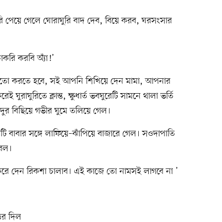
ি পেয়ে গেলে ঘোরাঘুরি বাদ দেব, বিয়ে করব, ঘরসংসার
করি করবি অ্যাঁ!’
ইতো করতে হবে, সই আপনি শিখিয়ে দেন মামা, আপনার
ই ঘুরাঘুরিতে ক্লান্ত, ক্ষুধার্ত ভবঘুরেটি সামনে থালা ভর্তি
মাদুর বিছিয়ে গভীর ঘুমে তলিয়ে গেল।
ি বাবার সঙ্গে লাফিয়ে–ঝাঁপিয়ে বাজারে গেল। সওদাপাতি
িরল।
রে দেন রিকশা চালাব। এই কাজে তো নামসই লাগবে না ’
্তর দিল