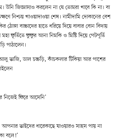
। উনি জিজ্ঞাসাও করলেন না যে তোমরা খাবে কি না। বা
্ষণে নিশ্চয় খাওয়াদাওয়া শেষ। নামীদামি দোকানের বেশ
 ঠোঙ্গা বাচ্চাদের হাতে ধরিয়ে দিয়ে বাবার বোন বিদায়
 মহা ফূর্তিতে ফুফুর আনা নিমকি ও মিষ্টি দিয়ে পেটপূর্তি
াড়ি পাঠালেন।
আলু ভাজি, ডাল চচ্চড়ি, কাঁচকলার টিকিয়া আর পাশের
চাইলেন
ে নিজেই ফিরে আসেনি’
! আপনার ভাইদের ধারেকাছে যাওয়ারও সাহস পায় না
কা বলে!’