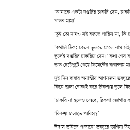
‘আমাকে একটা দপ্তরির চাকরি দেন, চাকর
পাতব মামা’
‘তুই তো নামও সই করতে পারিস না, কি চা
‘কথাটা ঠিক; বেতন তুলতে গেলে নাম স
স্কুলেই দপ্তরির চাকরিটা দেন।’ কথা শেষ করে
ভাত চেটেপুটে খেয়ে সিমেন্টের বারান্দায় 
দুই দিন বাবার অনাত্মীয় আপনজন ভবঘুরেট
কিনে ছালা বোঝাই করে রিকশায় তুলে ফ
‘চাকরি না হলেও চলবে, রিকশা জোগার ক
‘রিকশা চালাতে পারিস?’
উদাস ভঙ্গিতে পাতানো ভবঘুরে ভাগিনা উত