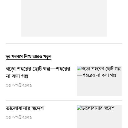
দূর পরবাস নিয়ে আরও পড়ুন
বড়ো শহরের ছোট গল্প—শহরের
না বলা গল্প
০৩ আগস্ট ২০২৬
ভালোবাসার স্বদেশ
০৩ আগস্ট ২০২৬