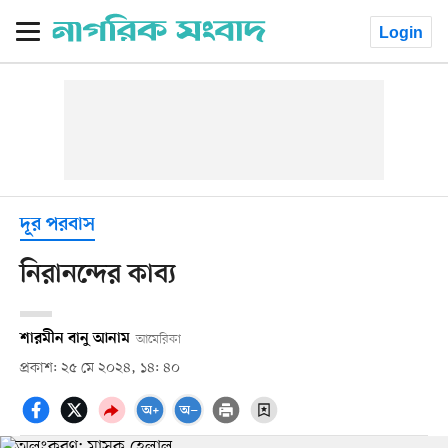
Login
দূর পরবাস
নিরানন্দের কাব্য
শারমীন বানু আনাম
আমেরিকা
প্রকাশ: ২৫ মে ২০২৪, ১৪: ৪০