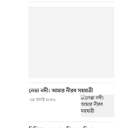
নেভা নদী: আমার নীরব সহযাত্রী
০৫ আগস্ট ২০২৬