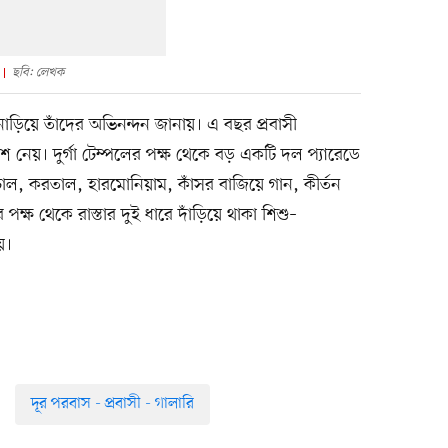
ছবি: লেখক
ত নাড়িয়ে তাঁদের অভিনন্দন জানায়। এ বছর প্রবাসী
েয়। দুর্গা টেম্পলের পক্ষ থেকে বড় একটি দল প্যারেডে
র ঢোল, করতাল, হারমোনিয়াম, কাঁসর বাজিয়ে গান, কীর্তন
 পক্ষ থেকে রাস্তার দুই ধারে দাঁড়িয়ে থাকা শিশু–
য়।
দূর পরবাস - প্রবাসী - গালারি